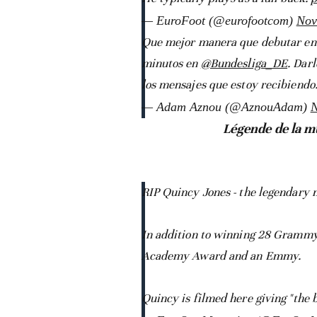
— EuroFoot (@eurofootcom)
Nov
Que mejor manera que debutar en e
minutos en
@Bundesliga_DE
. Dar
los mensajes que estoy recibien
— Adam Aznou (@AznouAdam)
N
Légende de la mu
RIP Quincy Jones - the legendary 
In addition to winning 28 Grammy 
Academy Award and an Emmy.
Quincy is filmed here giving "the b