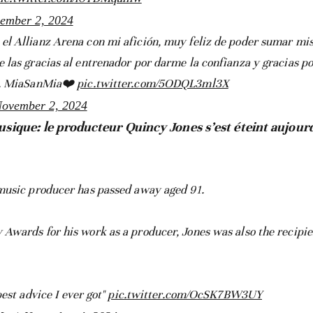
ember 2, 2024
l Allianz Arena con mi afición, muy feliz de poder sumar mi
le las gracias al entrenador por darme la confianza y gracias p
do. MiaSanMia❤️
pic.twitter.com/5ODQL3ml3X
ovember 2, 2024
sique: le producteur Quincy Jones s’est éteint aujour
music producer has passed away aged 91.
Awards for his work as a producer, Jones was also the recipie
est advice I ever got"
pic.twitter.com/OcSK7BW3UY