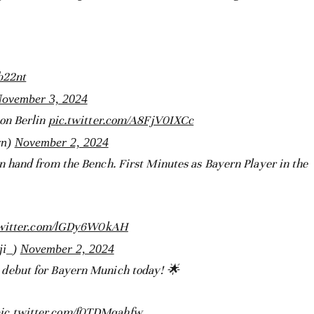
b22nt
ovember 3, 2024
on Berlin
pic.twitter.com/A8FjV0IXCc
rn)
November 2, 2024
hand from the Bench. First Minutes as Bayern Player in the
twitter.com/lGDy6W0kAH
nji_)
November 2, 2024
debut for Bayern Munich today! 🌟
ic.twitter.com/f0TDMqahfw