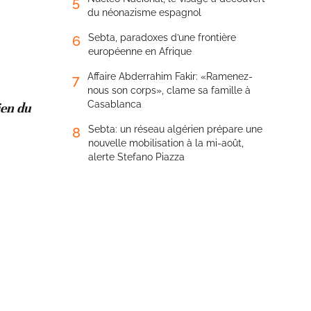
5
du néonazisme espagnol
Sebta, paradoxes d’une frontière
6
européenne en Afrique
Affaire Abderrahim Fakir: «Ramenez-
7
nous son corps», clame sa famille à
Casablanca
ien du
Sebta: un réseau algérien prépare une
8
nouvelle mobilisation à la mi-août,
alerte Stefano Piazza