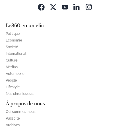
Opens in new wi
Le360 en un clic
Politique
Economie
Société
International
Culture
Médias
Automobile
People
Lifestyle
Nos chroniqueurs
À propos de nous
Qui sommes-nous
Publicité
Archives