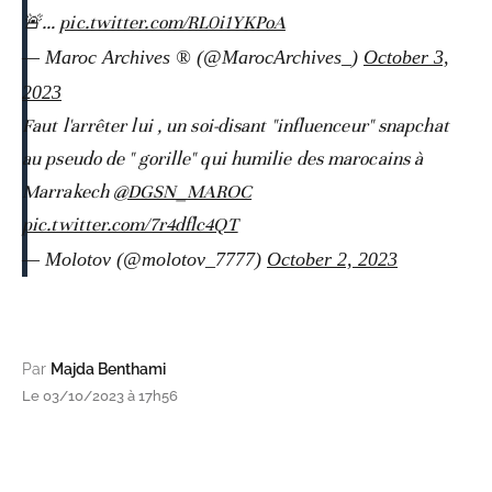
🚨…
pic.twitter.com/RL0i1YKPoA
— Maroc Archives ® (@MarocArchives_)
October 3,
2023
Faut l'arrêter lui , un soi-disant "influenceur" snapchat
au pseudo de " gorille" qui humilie des marocains à
Marrakech
@DGSN_MAROC
pic.twitter.com/7r4dflc4QT
— Molotov (@molotov_7777)
October 2, 2023
Par
Majda Benthami
Le 03/10/2023 à 17h56