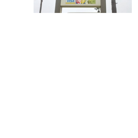
4
/
4