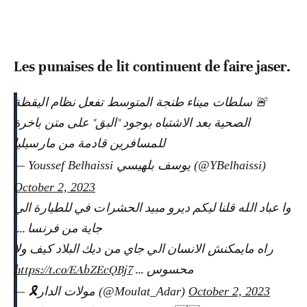
Les punaises de lit continuent de faire jaser.
🚨 سلطات ميناء طنجة المتوسط تفعل نظام اليقظة
الصحية بعد الاشتباه بوجود "البق" على متن باخرة
للمسافرين قادمة من مارسيليا
— Youssef Belhaissi يوسف بلهيسي (@YBelhaissi)
October 2, 2023
وا عباد الله قلنا ليكم ديرو مبيد الحشرات في للطيارة الي
جاية من فرنسا ….
راه مايمكنش الانسان الي جاي من ديك البلاد كيف ولا
https://t.co/EAbZEcQBj7
محسوس …
— 🎗مولات الدار (@Moulat_Adar)
October 2, 2023