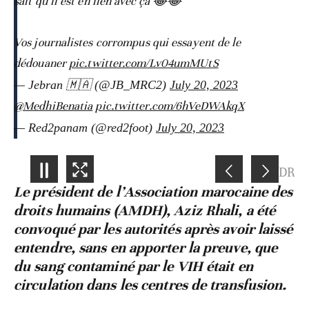
sait qu’il est en lien avec ça 😂😂
Vos journalistes corrompus qui essayent de le
dédouaner
pic.twitter.com/Lv04umMUtS
— Jebran 🇲🇦 (@JB_MRC2)
July 20, 2023
@MedhiBenatia
pic.twitter.com/6hVeDWAkqX
— Red2panam (@red2foot)
July 20, 2023
4
/
6
DR
Le président de l’Association marocaine des
droits humains (AMDH), Aziz Rhali, a été
convoqué par les autorités après avoir laissé
entendre, sans en apporter la preuve, que
du sang contaminé par le VIH était en
circulation dans les centres de transfusion.