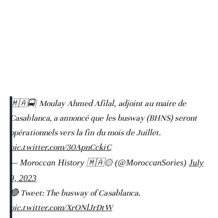
🇲🇦🚍| Moulay Ahmed Afilal, adjoint au maire de
Casablanca, a annoncé que les busway (BHNS) seront
opérationnels vers la fin du mois de Juillet.
pic.twitter.com/30ApnCckiC
— Moroccan History 🇲🇦۞ (@MoroccanSories)
July
9, 2023
🔴 Tweet: The busway of Casablanca.
pic.twitter.com/XrONlJrDtW