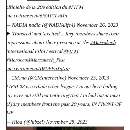
officielle de la 20è édition du
#FIFM
pic.twitter.com/6i8AIGLvMn
— NADIA nadia (@NADIAlife4)
November 26, 2023
▶️ "Honored" and "excited"...Jury members share their
impressions about their presence at the
#Marrakech
International Film Festival.
#FIFM
#Morocco
@Marrakech_Fest
pic.twitter.com/D50EEuXq0m
— 2M.ma (@2MInteractive)
November 25, 2023
FIFM 23 is a whole other league, I’m out here balling
my eyes out still not believing that I’m looking at most
of jury members from the past 20 years, IN FRONT OF
ME
— Hiba (@hibzel)
November 25, 2023