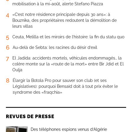
mobilisation à la mi-août, alerte Stefano Piazza
4
«C’est notre résidence principale depuis 30 ans»: à
Bouznika, des propriétaires redoutent la démolition de
leurs villas
5
Ceuta, Melilla et les miroirs de l’histoire: la fin du statu quo
6
Au-delà de Sebta: les racines du désir d’exil
7
El Jadida: accidents mortels, véhicules endommagés… la
colère monte sur la «route de la mort» entre Bir Jdid et El
Oulja
8
Élargir la Botola Pro pour sauver son club (et ses
Législatives): pourquoi Bensaïd doit à tout prix éviter le
syndrome des «fraqchia»
REVUES DE PRESSE
Des téléphones espions venus d’Algérie