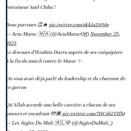
entraîneur Said Chiba !
Beau parcours 👏🔥
pic.twitter.com/okkIa216Me
— Actu Maroc 🇲🇦 (@ActuMarocOff)
November 25,
2023
Le discours d’Ibrahim Diarra auprès de ses coéquipiers
à la fin du match contre le Maroc ✨
On vous avait déjà parlé du leadership et du charisme de
ce garcon
Qu’Allah accorde une belle carrière a chacun de ses
joueurs et encadrant 🤲🏾
pic.twitter.com/7HCsb2TZfM
— Les Aigles Du Mali 🇲🇱🦅 (@AiglesDuMali_)