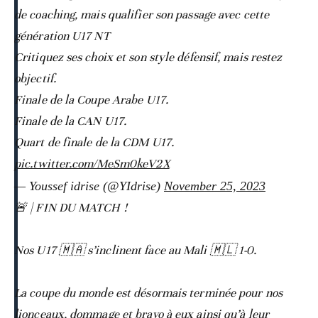
de coaching, mais qualifier son passage avec cette
génération U17 NT
Critiquez ses choix et son style défensif, mais restez
objectif.
Finale de la Coupe Arabe U17.
Finale de la CAN U17.
Quart de finale de la CDM U17.
pic.twitter.com/MeSm0keV2X
— Youssef idrise (@YIdrise)
November 25, 2023
🚨 | FIN DU MATCH !
Nos U17 🇲🇦 s’inclinent face au Mali 🇲🇱 1-0.
La coupe du monde est désormais terminée pour nos
lionceaux, dommage et bravo à eux ainsi qu’à leur