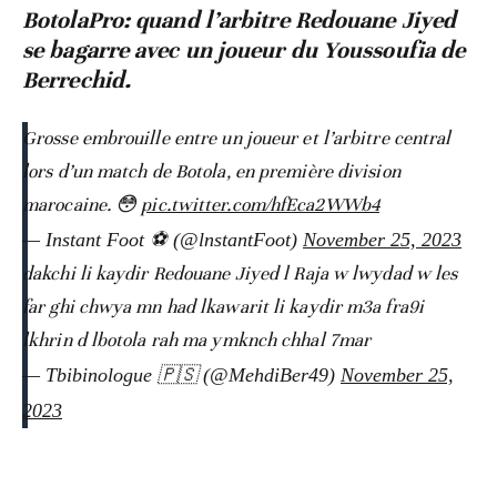
BotolaPro: quand l’arbitre Redouane Jiyed
se bagarre avec un joueur du Youssoufia de
Berrechid.
Grosse embrouille entre un joueur et l’arbitre central
lors d’un match de Botola, en première division
marocaine. 😳
pic.twitter.com/hfEca2WWb4
— Instant Foot ⚽️ (@lnstantFoot)
November 25, 2023
dakchi li kaydir Redouane Jiyed l Raja w lwydad w les
far ghi chwya mn had lkawarit li kaydir m3a fra9i
lkhrin d lbotola rah ma ymknch chhal 7mar
— Tbibinologue 🇵🇸 (@MehdiBer49)
November 25,
2023