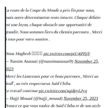
La route de la Coupe du Monde a pris fin pour nous,
mais notre détermination reste intacte. Chaque défaite
est une leçon, chaque obstacle une opportunité de
grandir. Nous sommes fiers du chemin parcouru . Merci
à tous pour votre soutien .
Dima Maghreb ☝🏽🇲🇦
pic.twitter.com/piU4jPZjjY
— Nassim Azaouzi (@nassimazaouzi9)
November 25,
2023
Merci les Lionceaux pour ce beau parcours , Merci au
Staff , au très respectueux Saïd Chiba
Le travail continue
pic.twitter.com/sqjdpyLJyq
— Hajji Mouad (@hajji_mouad)
November 25, 2023
Pensez ce que vous voulez de Said Chiba et de son style