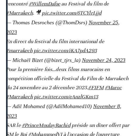
rencontré
#WillemDafoe
au Festival du film de
#Marrakech
. 🎥
pic.twitter.com/6TCYlrLjjd
— Thomas Desroches (@ThomDsrs)
November 25,
2023
En direct du festival du film international de
#marrakech
pic.twitter.com/iKA7pdA293
— Michaël Bizet (@bizet_tjrs_la)
November 24, 2023
Pour la première fois...deux films marocains en
compétition officielle du Festival du Film de Marrakech
du 24 novembre au 2 décembre 2023.
#FIFM
#Maroc
#Marrakech
pic.twitter.com/eAnzlGKm13
— Adil Mohamed (@AdilMohamed10)
November 8,
2023
SAR le
#PrinceMoulayRachid
préside un dîner offert par
SM le Roi
#MohammedVI
à l'occasion de l'ouverture