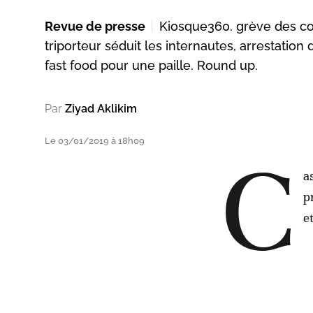
Revue de presse
Kiosque360. grève des co
triporteur séduit les internautes, arrestatio
fast food pour une paille. Round up.
Par
Ziyad Aklikim
Le 03/01/2019 à 18h09
C
a
p
e