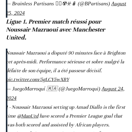
— Brainless Partisans 🏴‍☠️☢️☣️🪆 (@BPartisans)
August
25, 2024
Ligue 1. Premier match réussi pour
Noussair Mazraoui avec Manchester
United.
Noussair Mazraoui a disputé 90 minutes face à Brighton
cet après-midi. Performance sérieuse et sobre malgré la
défaite de son équipe, il a été passeur décisif.
pic.twitter.com/5gLCY5wXBY
— JuegoMarroquí 🇲🇦 (@JuegoMarroqui)
August 24,
2024
1 - Noussair Mazraoui setting up Amad Diallo is the first
time
@ManUtd
have scored a Premier League goal that
was both scored and assisted by African players.