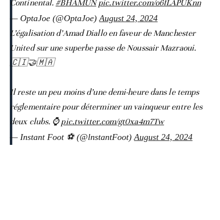
Continental.
#BHAMUN
pic.twitter.com/o6fLAPUKnn
— OptaJoe (@OptaJoe)
August 24, 2024
L’égalisation d’Amad Diallo en faveur de Manchester
United sur une superbe passe de Noussair Mazraoui.
🇨🇮🤝🇲🇦
Il reste un peu moins d’une demi-heure dans le temps
réglementaire pour déterminer un vainqueur entre les
deux clubs. ⌚️
pic.twitter.com/gt0xa4m7Tw
— Instant Foot ⚽️ (@lnstantFoot)
August 24, 2024