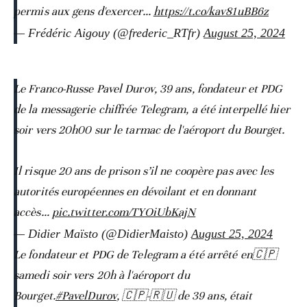
permis aux gens d'exercer…
https://t.co/kav81uBB6z
— Frédéric Aigouy (@frederic_RTfr)
August 25, 2024
Le Franco-Russe Pavel Durov, 39 ans, fondateur et PDG
de la messagerie chiffrée Telegram, a été interpellé hier
soir vers 20h00 sur le tarmac de l'aéroport du Bourget.
Il risque 20 ans de prison s’il ne coopère pas avec les
autorités européennes en dévoilant et en donnant
accès…
pic.twitter.com/TYOiUbKajN
— Didier Maïsto (@DidierMaisto)
August 25, 2024
Le fondateur et PDG de Telegram a été arrêté en🇨🇵
samedi soir vers 20h à l'aéroport du
Bourget.
#PavelDurov
, 🇨🇵-🇷🇺 de 39 ans, était