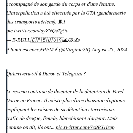
accompagné de son garde du corps et d'une femme.
L'interpellation a été effectuée par la GTA (gendarmerie
des transports aériens). 🧵1
pic.twitter.com/oyZNQsTg0o
— E-BULL🇨🇵🇪🇺🇺🇦🌊🐱✍️
P'luminescence⚡️PFM⚡️ (@Virginie2R)
August 25, 2024
Qu'arrivera-t-il à Durov et Telegram ?
Le réseau continue de discuter de la détention de Pavel
Durov en France. Il existe plus d'une douzaine d'options
expliquant les raisons de sa détention : terrorisme,
trafic de drogue, fraude, blanchiment d'argent. Mais
comme on dit, ils ont…
pic.twitter.com/7c9RX1irop