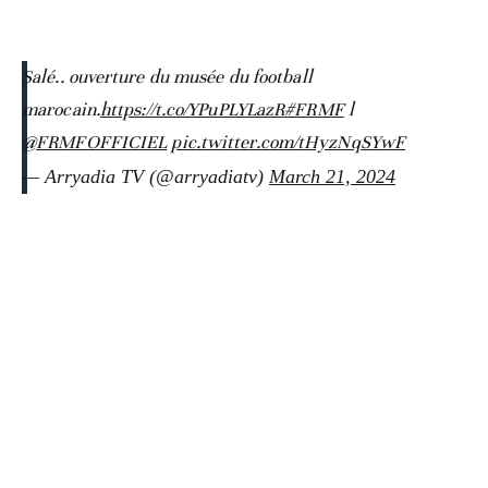
Salé.. ouverture du musée du football
marocain.
https://t.co/YPuPLYLazR
#FRMF
l
@FRMFOFFICIEL
pic.twitter.com/tHyzNqSYwF
— Arryadia TV (@arryadiatv)
March 21, 2024