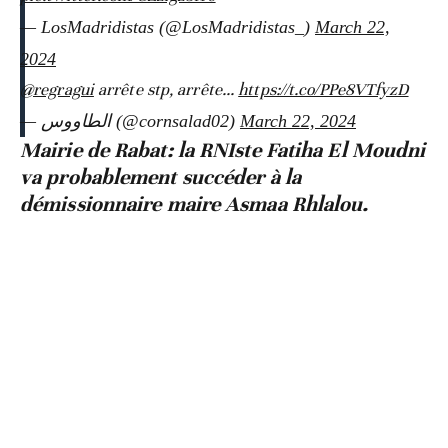
— LosMadridistas (@LosMadridistas_)
March 22,
2024
@regragui
arrête stp, arrête...
https://t.co/PPe8VTfyzD
— الطاووس (@cornsalad02)
March 22, 2024
Mairie de Rabat: la RNIste Fatiha El Moudni
va probablement succéder à la
démissionnaire maire Asmaa Rhlalou.