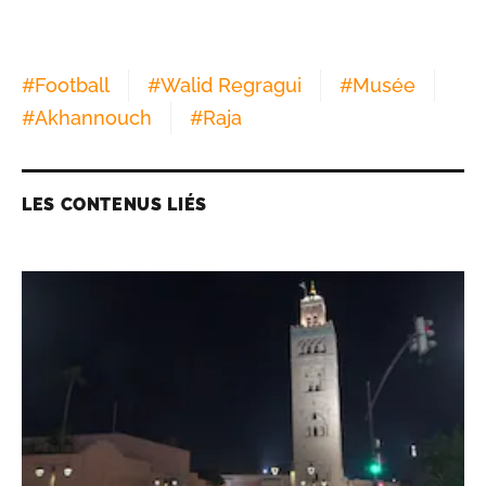
#
Football
#
Walid Regragui
#
Musée
#
Akhannouch
#
Raja
LES CONTENUS LIÉS