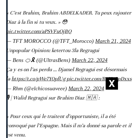
« C’est Brahim, Brahim ABDELKADER. Tu peux rajouter
Diaz à la fin si tu veux. » 😳
pic.twitter.com/aPSVFuOjBQ
— TFT MOROCCO (@TFT_Morocco)
March 21, 2024
Unpopular Opinion: ketertou 3la Regragui
— Bens 🍊🎗 (@UltrasBens)
March 22, 2024
Ça y es on l’as perdu … Djamel Regragui est désormais
la
https://t.co/pWe7Y0pfUg
pic.twitter.com/BxHuLpDxxs
— Rhm (@elchicosuaveee)
March 22, 2024
🎙️ | Walid Regragui sur Brahim Diaz 🇲🇦 :
« Pour ceux qui le traitent d’opportuniste, il a été
convoqué par l’Espagne. Mais il m’a donné sa parole et il
est venu.