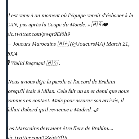
Il est venu à un moment où l’équipe venait d’échouer à la
CAN, pas après la Coupe du Monde. » 🇲🇦❤️
pic.twitter.com/pwqr9Ef6h9
— Joueurs Marocains 🇲🇦 (@JoueursMA)
March 21,
2024
🎙️ Walid Regragui 🇲🇦 :
"Nous avions déjà la parole et l'accord de Brahim
lorsqu'il était à Milan. Cela fait un an et demi que nous
sommes en contact. Mais pour assurer son arrivée, il
fallait d'abord qu'il revienne à Madrid. 🤝
Les Marocains devraient être fiers de Brahim.…
pic.twitter.com/CZzigz3f16