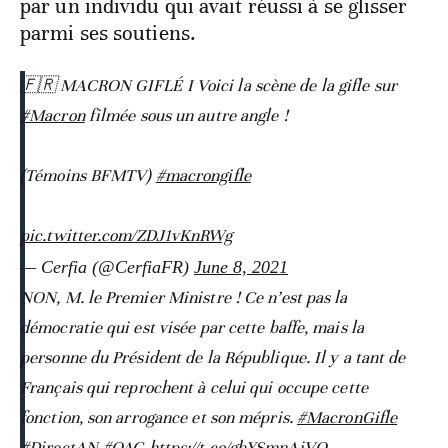
par un individu qui avait réussi à se glisser
parmi ses soutiens.
🇫🇷 MACRON GIFLÉ I Voici la scène de la gifle sur
#Macron
filmée sous un autre angle !
(Témoins BFMTV)
#macrongifle
pic.twitter.com/ZDJ1vKnRWg
— Cerfia (@CerfiaFR)
June 8, 2021
NON, M. le Premier Ministre ! Ce n’est pas la
démocratie qui est visée par cette baffe, mais la
personne du Président de la République. Il y a tant de
Français qui reprochent à celui qui occupe cette
fonction, son arrogance et son mépris.
#MacronGifle
#DirectAN
#QAG
https://t.co/gbYSmnAjVQ