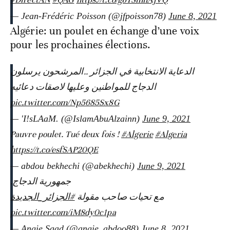
— Jean-Frédéric Poisson (@jfpoisson78)
June 8, 2021
Algérie: un poulet en échange d’une voix
pour les prochaines élections.
الدعاية الانتخابية في الجزائر ..المرشحون يرسلون
الدجاج للمواطنين وعليها لاصقات دعائيه
pic.twitter.com/Np5685Sx8G
— 'I!sLAaM. (@IslamAbuAlzainn)
June 9, 2021
Pauvre poulet. Tué deux fois !
#Algerie
#Algeria
https://t.co/esfSAP20QE
— abdou bekhechi (@abekhechi)
June 9, 2021
جمهورية الدجاج.
مع تحيات صاحب مقولة
#الجزائر_الجديدة
pic.twitter.com/iM8dy0c1pa
— Angie Saad (@angie_abdoo88)
June 8, 2021