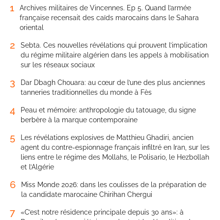
1
Archives militaires de Vincennes. Ep 5. Quand l’armée
française recensait des caïds marocains dans le Sahara
oriental
2
Sebta. Ces nouvelles révélations qui prouvent l’implication
du régime militaire algérien dans les appels à mobilisation
sur les réseaux sociaux
3
Dar Dbagh Chouara: au cœur de l’une des plus anciennes
tanneries traditionnelles du monde à Fès
4
Peau et mémoire: anthropologie du tatouage, du signe
berbère à la marque contemporaine
5
Les révélations explosives de Matthieu Ghadiri, ancien
agent du contre-espionnage français infiltré en Iran, sur les
liens entre le régime des Mollahs, le Polisario, le Hezbollah
et l’Algérie
6
Miss Monde 2026: dans les coulisses de la préparation de
la candidate marocaine Chirihan Chergui
7
«C’est notre résidence principale depuis 30 ans»: à