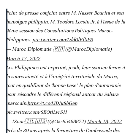
Point de presse conjoint entre M. Nasser Bourita et son
homolgue philippin, M. Teodoro Locsin Jr, à l'issue de la
2ème session des Consultations Politiques Maroc-
Philippines.
pic.twitter.com/Ldd0lRfXF5
— Maroc Diplomatie 🇲🇦 (@MarocDiplomatie)
March 17, 2022
Les Philippines ont exprimé, jeudi, leur soutien ferme à
la souveraineté et à l’intégrité territoriale du Maroc,
tout en qualifiant de "bonne base" le plan d’autonomie
pour résoudre le différend régional autour du Sahara
marocain.
https://t.co/IJDIk8bGen
pic.twitter.com/SEOtlLvrSH
— IZaac🇮🇱🇺🇸 (@Oks85468872)
March 18, 2022
Près de 30 ans après la fermeture de l’ambassade des