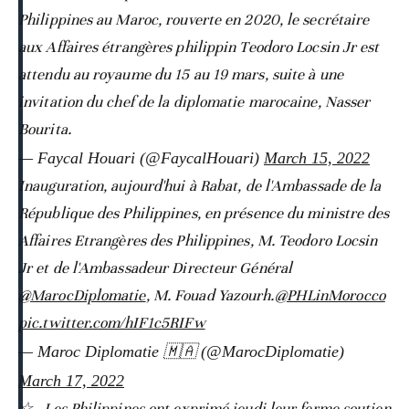
Philippines au Maroc, rouverte en 2020, le secrétaire
aux Affaires étrangères philippin Teodoro Locsin Jr est
attendu au royaume du 15 au 19 mars, suite à une
invitation du chef de la diplomatie marocaine, Nasser
Bourita.
— Faycal Houari (@FaycalHouari)
March 15, 2022
Inauguration, aujourd'hui à Rabat, de l'Ambassade de la
République des Philippines, en présence du ministre des
Affaires Etrangères des Philippines, M. Teodoro Locsin
Jr et de l'Ambassadeur Directeur Général
@MarocDiplomatie
, M. Fouad Yazourh.
@PHLinMorocco
pic.twitter.com/hIF1c5RIFw
— Maroc Diplomatie 🇲🇦 (@MarocDiplomatie)
March 17, 2022
☆ - Les Philippines ont exprimé jeudi leur ferme soutien