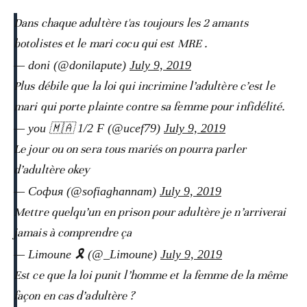
Dans chaque adultère t'as toujours les 2 amants
botolistes et le mari cocu qui est MRE .
— doni (@donilapute)
July 9, 2019
Plus débile que la loi qui incrimine l’adultère c’est le
mari qui porte plainte contre sa femme pour infidélité.
— you 🇲🇦 1/2 F (@ucef79)
July 9, 2019
Le jour ou on sera tous mariés on pourra parler
d’adultère okey
— София (@sofiaghannam)
July 9, 2019
Mettre quelqu’un en prison pour adultère je n’arriverai
jamais à comprendre ça
— Limoune 🎗 (@_Limoune)
July 9, 2019
Est ce que la loi punit l’homme et la femme de la même
façon en cas d’adultère ?