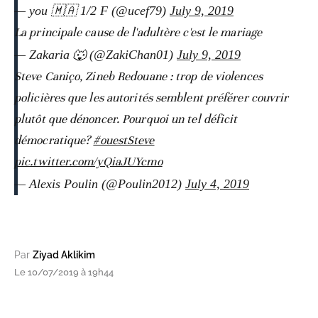
— you 🇲🇦 1/2 F (@ucef79)
July 9, 2019
La principale cause de l'adultère c'est le mariage
— Zakaria 🐺 (@ZakiChan01)
July 9, 2019
Steve Caniço, Zineb Redouane : trop de violences
policières que les autorités semblent préférer couvrir
plutôt que dénoncer. Pourquoi un tel déficit
démocratique?
#ouestSteve
pic.twitter.com/yQiaJUYcmo
— Alexis Poulin (@Poulin2012)
July 4, 2019
Par
Ziyad Aklikim
Le 10/07/2019 à 19h44