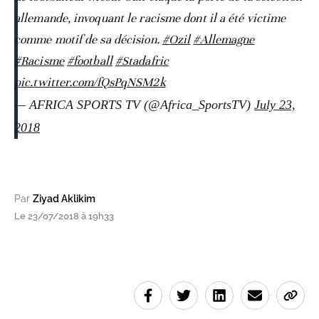
allemande, invoquant le racisme dont il a été victime
comme motif de sa décision.
#Ozil
#Allemagne
#Racisme
#football
#Stadafric
pic.twitter.com/fQsPqNSM2k
— AFRICA SPORTS TV (@Africa_SportsTV)
July 23,
2018
Par
Ziyad Aklikim
Le 23/07/2018 à 19h33