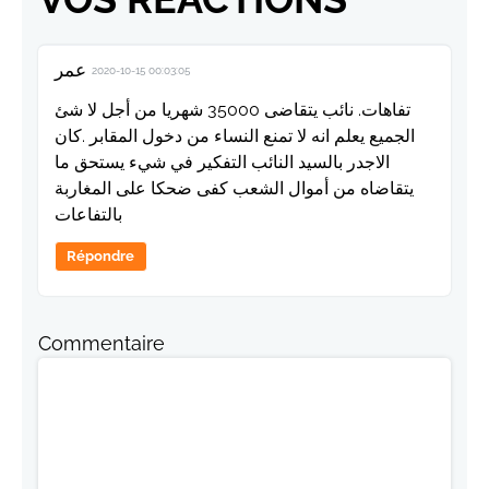
عمر
2020-10-15 00:03:05
تفاهات. نائب يتقاضى 35000 شهريا من أجل لا شئ
الجميع يعلم انه لا تمنع النساء من دخول المقابر .كان
الاجدر بالسيد النائب التفكير في شيء يستحق ما
يتقاضاه من أموال الشعب كفى ضحكا على المغاربة
بالتفاعات
Répondre
Commentaire