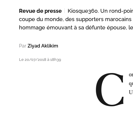
Revue de presse
Kiosque360. Un rond-point
coupe du monde, des supporters marocains ar
hommage émouvant à sa défunte épouse, le 
Par
Ziyad Aklikim
Le 20/07/2018 à 18h39
C
o
q
U