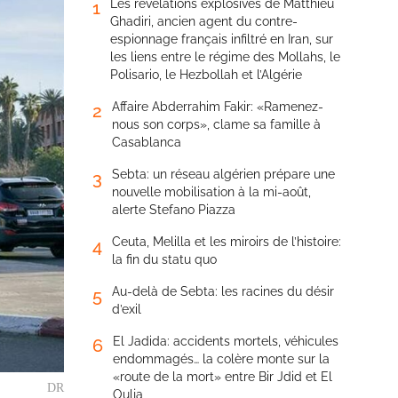
Les révélations explosives de Matthieu
1
Ghadiri, ancien agent du contre-
espionnage français infiltré en Iran, sur
les liens entre le régime des Mollahs, le
Polisario, le Hezbollah et l’Algérie
Affaire Abderrahim Fakir: «Ramenez-
2
nous son corps», clame sa famille à
Casablanca
Sebta: un réseau algérien prépare une
3
nouvelle mobilisation à la mi-août,
alerte Stefano Piazza
Ceuta, Melilla et les miroirs de l’histoire:
4
la fin du statu quo
Au-delà de Sebta: les racines du désir
5
d’exil
El Jadida: accidents mortels, véhicules
6
endommagés… la colère monte sur la
«route de la mort» entre Bir Jdid et El
DR
Oulja