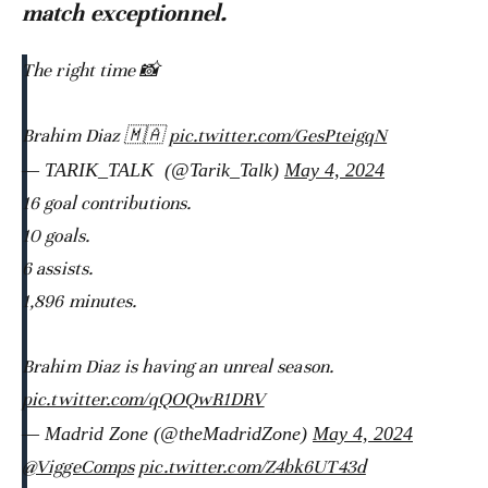
match exceptionnel.
The right time 📸
Brahim Diaz 🇲🇦
pic.twitter.com/GesPteigqN
— TARIK_TALK ‏ (@Tarik_Talk)
May 4, 2024
16 goal contributions.
10 goals.
6 assists.
1,896 minutes.
Brahim Diaz is having an unreal season.
pic.twitter.com/qQOQwR1DRV
— Madrid Zone (@theMadridZone)
May 4, 2024
@ViggeComps
pic.twitter.com/Z4bk6UT43d