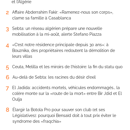
et l’Algérie
2
Affaire Abderrahim Fakir: «Ramenez-nous son corps»,
clame sa famille à Casablanca
3
Sebta: un réseau algérien prépare une nouvelle
mobilisation à la mi-août, alerte Stefano Piazza
4
«C’est notre résidence principale depuis 30 ans»: à
Bouznika, des propriétaires redoutent la démolition de
leurs villas
5
Ceuta, Melilla et les miroirs de l’histoire: la fin du statu quo
6
Au-delà de Sebta: les racines du désir d’exil
7
El Jadida: accidents mortels, véhicules endommagés… la
colère monte sur la «route de la mort» entre Bir Jdid et El
Oulja
8
Élargir la Botola Pro pour sauver son club (et ses
Législatives): pourquoi Bensaïd doit à tout prix éviter le
syndrome des «fraqchia»