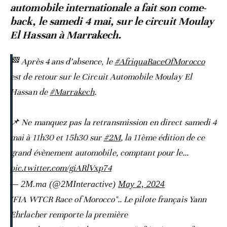
automobile internationale a fait son come-
back, le samedi 4 mai, sur le circuit Moulay
El Hassan à Marrakech.
🏁 Après 4 ans d’absence, le
#AfriquaRaceOfMorocco
est de retour sur le Circuit Automobile Moulay El
Hassan de
#Marrakech
.
📌 Ne manquez pas la retransmission en direct samedi 4
mai à 11h30 et 15h30 sur
#2M
, la 11ème édition de ce
grand évènement automobile, comptant pour le…
pic.twitter.com/giARlVxp74
— 2M.ma (@2MInteractive)
May 2, 2024
"FIA WTCR Race of Morocco".. Le pilote français Yann
Ehrlacher remporte la première