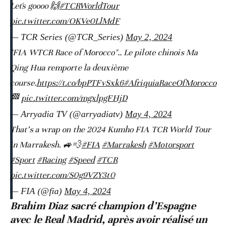
Let's goooo 🙌
#TCRWorldTour
pic.twitter.com/OKVe0LlMdF
— TCR Series (@TCR_Series)
May 2, 2024
"FIA WTCR Race of Morocco".. Le pilote chinois Ma
Qing Hua remporte la deuxième
course.
https://t.co/bpPTFvSxk6
#AfriquiaRaceOfMorocco
🏁
pic.twitter.com/mgxlpgFHjD
— Arryadia TV (@arryadiatv)
May 4, 2024
That’s a wrap on the 2024 Kumho FIA TCR World Tour
in Marrakesh. 🚙💨
#FIA
#Marrakesh
#Motorsport
#Sport
#Racing
#Speed
#TCR
pic.twitter.com/S0g9VZY3t0
— FIA (@fia)
May 4, 2024
Brahim Diaz sacré champion d’Espagne
avec le Real Madrid, après avoir réalisé un