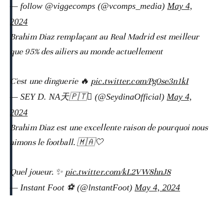
— follow @viggecomps (@vcomps_media)
May 4,
2024
Brahim Diaz remplaçant au Real Madrid est meilleur
que 95% des ailiers au monde actuellement
C'est une dinguerie 🔥
pic.twitter.com/Pg0se3n1kI
— SEY D. NA天🇵🇹 (@SeydinaOfficial)
May 4,
2024
Brahim Diaz est une excellente raison de pourquoi nous
aimons le football. 🇲🇦🤍
Quel joueur. ✨
pic.twitter.com/kL2VW8hnJ8
— Instant Foot ⚽️ (@lnstantFoot)
May 4, 2024