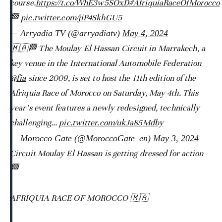
course.
https://t.co/WhE3w5SOxD
#AfriquiaRaceOfMorocco
🏁
pic.twitter.com/jiP4SkhGU5
— Arryadia TV (@arryadiatv)
May 4, 2024
🇲🇦🏁 The Moulay El Hassan Circuit in Marrakech, a
key venue in the International Automobile Federation
@fia
since 2009, is set to host the 11th edition of the
Afriquia Race of Morocco on Saturday, May 4th. This
year’s event features a newly redesigned, technically
challenging…
pic.twitter.com/ukJa85Mdby
— Morocco Gate (@MoroccoGate_en)
May 3, 2024
Circuit Moulay El Hassan is getting dressed for action
🏁
AFRIQUIA RACE OF MOROCCO 🇲🇦