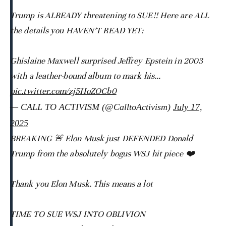
Trump is ALREADY threatening to SUE!! Here are ALL
the details you HAVEN’T READ YET:
Ghislaine Maxwell surprised Jeffrey Epstein in 2003
with a leather-bound album to mark his…
pic.twitter.com/zj5HoZOCb0
— CALL TO ACTIVISM (@CalltoActivism)
July 17,
2025
BREAKING 🚨 Elon Musk just DEFENDED Donald
Trump from the absolutely bogus WSJ hit piece ❤️
Thank you Elon Musk. This means a lot
TIME TO SUE WSJ INTO OBLIVION