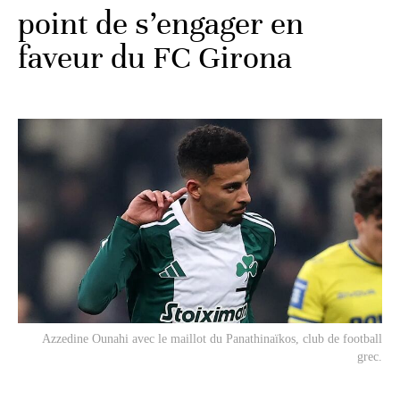
point de s’engager en
faveur du FC Girona
Azzedine Ounahi avec le maillot du
Panathinaïkos
, club de football
grec.