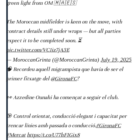
green light from OM 🇲🇦🇪🇸
The Moroccan midfielder is keen on the move, with
contract details still under wraps — but all parties
expect it to be completed soon. ⏳
pic.twitter.com/VC1iz7jA3E
— MoroccanGrinta (@MoroccanGrinta)
July 19, 2025
🧠 Recordeu aquell migcampista que havia de ser el
primer fitxatge del
@GironaFC
?
👀 Azzedine Ounahi ha començat a seguir el club.
🎯 Control orientat, conducció elegant i capacitat per
trencar línies amb passada o conducció.
#GironaFC
#Mercat
https://t.co/U77hFIGix8