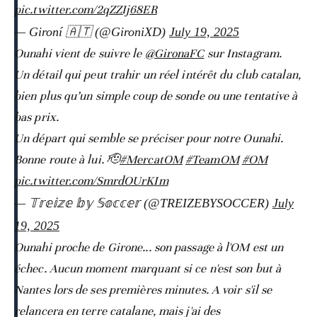
pic.twitter.com/2qZZIj68ER
— Gironí 🇦🇹 (@GironiXD)
July 19, 2025
Ounahi vient de suivre le
@GironaFC
sur Instagram.
Un détail qui peut trahir un réel intérêt du club catalan,
bien plus qu’un simple coup de sonde ou une tentative à
bas prix.
Un départ qui semble se préciser pour notre Ounahi.
Bonne route à lui. 🫡
#MercatOM
#TeamOM
#OM
pic.twitter.com/SmrdOUrKIm
— 𝕋𝕣𝕖𝕚𝕫𝕖 𝕓𝕪 𝕊𝕠𝕔𝕔𝕖𝕣 (@TREIZEBYSOCCER)
July
19, 2025
Ounahi proche de Girone... son passage à l'OM est un
échec. Aucun moment marquant si ce n'est son but à
Nantes lors de ses premières minutes. A voir s'il se
relancera en terre catalane, mais j'ai des