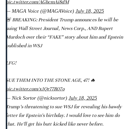
pic.twitter.com/AGhcmAi8dM
— MAGA Voice (@MAGAVoice)
July 18, 2025
🚨 BREAKING: President Trump announces he will be
suing Wall Street Journal, News Corp., AND Rupert
Murdoch over their “FAKE” story about him and Epstein
published in WSJ
LFG!
SUE THEM INTO THE STONE AGE, 47! 🔥
pic.twitter.com/x1Qr77R07o
— Nick Sortor (@nicksortor)
July 18, 2025
Trump’s threatening to sue WSJ for revealing his bawdy
letter for Epstein’s birthday. I would love to see him do
that. He’ll get his butt kicked like never before.