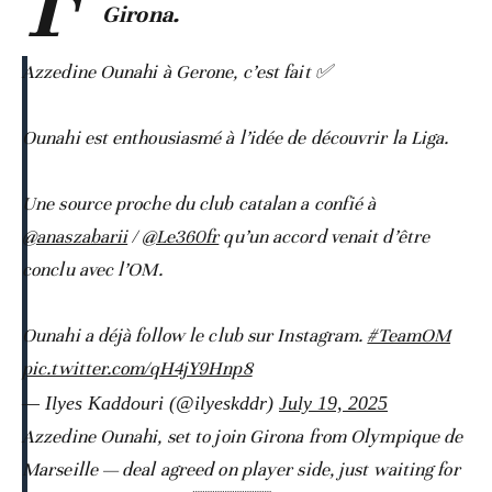
Girona.
Azzedine Ounahi à Gerone, c’est fait ✅
Ounahi est enthousiasmé à l’idée de découvrir la Liga.
Une source proche du club catalan a confié à
@anaszabarii
/
@Le360fr
qu’un accord venait d’être
conclu avec l’OM.
Ounahi a déjà follow le club sur Instagram.
#TeamOM
pic.twitter.com/qH4jY9Hnp8
— Ilyes Kaddouri (@ilyeskddr)
July 19, 2025
Azzedine Ounahi, set to join Girona from Olympique de
Marseille — deal agreed on player side, just waiting for