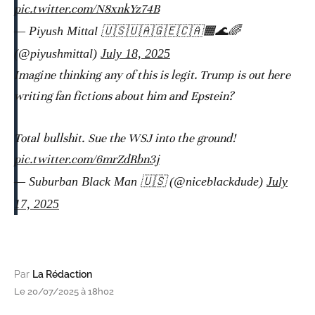
pic.twitter.com/N8xnkYz74B
— Piyush Mittal 🇺🇸🇺🇦🇬🇪🇨🇦🟧🌊🌈
(@piyushmittal)
July 18, 2025
Imagine thinking any of this is legit. Trump is out here
writing fan fictions about him and Epstein?
Total bullshit. Sue the WSJ into the ground!
pic.twitter.com/6mrZdRbn3j
— Suburban Black Man 🇺🇸 (@niceblackdude)
July
17, 2025
Par
La Rédaction
Le 20/07/2025 à 18h02