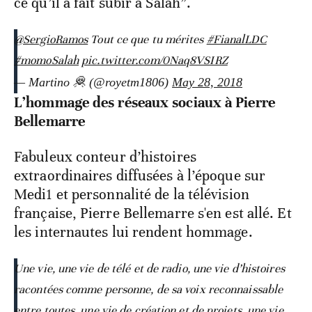
ce qu’il a fait subir à Salah”.
@SergioRamos
Tout ce que tu mérites
#FianalLDC
#momoSalah
pic.twitter.com/0Naq8VSIRZ
— Martino 🦧 (@royetm1806)
May 28, 2018
L’hommage des réseaux sociaux à Pierre
Bellemarre
Fabuleux conteur d’histoires
extraordinaires diffusées à l’époque sur
Medi1 et personnalité de la télévision
française, Pierre Bellemarre s'en est allé. Et
les internautes lui rendent hommage.
Une vie, une vie de télé et de radio, une vie d’histoires
racontées comme personne, de sa voix reconnaissable
entre toutes, une vie de création et de projets, une vie