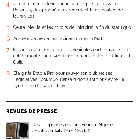
4
«C’est notre résidence principale depuis 30 ans»: à
Bouznika, des propriétaires redoutent la démolition de
leurs villas
5
Ceuta, Melilla et les miroirs de l’histoire: la fin du statu quo
6
Au-delà de Sebta: les racines du désir d’exil
7
El Jadida: accidents mortels, véhicules endommagés… la
colère monte sur la «route de la mort» entre Bir Jdid et El
Oulja
8
Élargir la Botola Pro pour sauver son club (et ses
Législatives): pourquoi Bensaïd doit à tout prix éviter le
syndrome des «fraqchia»
REVUES DE PRESSE
Des téléphones espions venus d’Algérie
envahissent-ils Derb Ghallef?