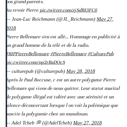
nos grand-parents.
Au revoir Pierre
pic.twitter.com/zjSdRI3FC6
— Jean-Luc Reichmann (@JL_Reichmann)
May 27,
2018
Pierre Bellemare s'en est allé... Hommage en publicité à
un grand homme de la télé et de la radio.
#RIPPierreBellemare
#PierreBellemare
#CulturePub
pic.twitter.com/np2rBaDOcS
— culturepub (@culturepub)
May 28, 2018
Après le Paul Boccuse, c est un autre polygame Pierre
Bellemare qui viens de nous quitter. Leur statut marital
de polygame illégal est toléré avec une sérénité et un
silence déconcertant lorsque l on voit la polémique que
suscite la polygamie chez un musulman.
— Adel Tcheb 💭 (@AdelTcheb)
May 27, 2018