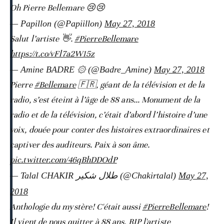
Oh Pierre Bellemare 😢😢
— Papillon (@Papiillon)
May 27, 2018
Salut l’artiste 👋.
#PierreBellemare
https://t.co/vFl7a2W15z
— Amine BADRE ۞ (@Badre_Amine)
May 27, 2018
Pierre
#Bellemare
🇫🇷, géant de la télévision et de la
radio, s’est éteint à l’âge de 88 ans… Monument de la
radio et de la télévision, c’était d’abord l’histoire d’une
voix, douée pour conter des histoires extraordinaires et
captiver des auditeurs. Paix à son âme.
pic.twitter.com/46qBhDDOdP
— Talal CHAKIR طلال شكير (@Chakirtalal)
May 27,
2018
Anthologie du mystère! C'était aussi
#PierreBellemare
!
Il vient de nous quitter à 88 ans. RIP l'artiste