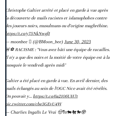
Christophe Galtier arrêté et placé en garde à vue après
la découverte de mails racistes et islamophobes contre
des joueurs noirs, musulmans ou d’origine maghrébine.
https://t.co/y75NkNwglI
— moonbee  (@BMoon_bee)
June 30, 2023
🚨⚽️ RACISME : "Vous avez bâti une équipe de racailles.
Il n'y a que des noirs et la moitié de votre équipe est à la
mosquée le vendredi après midi"
Galtier a été placé en garde à vue. En avril dernier, des
mails échangés au sein de l'OGC Nice avait été révélés.
On pouvait y…
https://t.co/6a2106UH7t
pic.twitter.com/cbe3GEvU4W
— Charlies Ingalls Le Vrai 🤠🐑🐄🐔🐎🤓