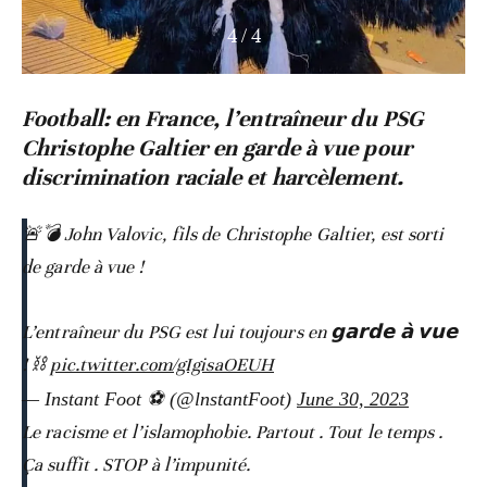
4
/
4
Football: en France, l’entraîneur du PSG
Christophe Galtier en garde à vue pour
discrimination raciale et harcèlement.
🚨💣 John Valovic, fils de Christophe Galtier, est sorti
de garde à vue !
L’entraîneur du PSG est lui toujours en 𝗴𝗮𝗿𝗱𝗲 𝗮̀ 𝘃𝘂𝗲
! ⛓️
pic.twitter.com/gIgisaOEUH
— Instant Foot ⚽️ (@lnstantFoot)
June 30, 2023
Le racisme et l’islamophobie. Partout . Tout le temps .
Ça suffit . STOP à l’impunité.