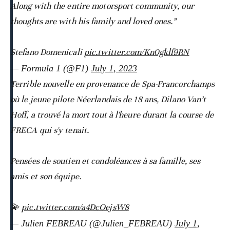
Along with the entire motorsport community, our
thoughts are with his family and loved ones.”
Stefano Domenicali
pic.twitter.com/Kn0gklf9RN
— Formula 1 (@F1)
July 1, 2023
Terrible nouvelle en provenance de Spa-Francorchamps
où le jeune pilote Néerlandais de 18 ans, Dilano Van’t
Hoff, a trouvé la mort tout à l'heure durant la course de
FRECA qui s'y tenait.
Pensées de soutien et condoléances à sa famille, ses
amis et son équipe.
💫
pic.twitter.com/a4DcOejsW8
— Julien FEBREAU (@Julien_FEBREAU)
July 1,