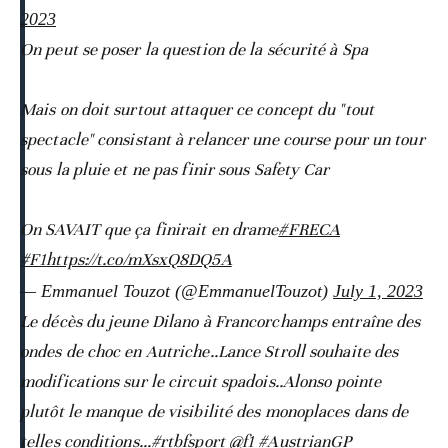
2023
On peut se poser la question de la sécurité à Spa
Mais on doit surtout attaquer ce concept du "tout
spectacle" consistant à relancer une course pour un tour
sous la pluie et ne pas finir sous Safety Car
On SAVAIT que ça finirait en drame
#FRECA
#F1
https://t.co/mXsxQ8DQ5A
— Emmanuel Touzot (@EmmanuelTouzot)
July 1, 2023
Le décès du jeune Dilano à Francorchamps entraîne des
ondes de choc en Autriche..Lance Stroll souhaite des
modifications sur le circuit spadois..Alonso pointe
plutôt le manque de visibilité des monoplaces dans de
telles conditions…
#rtbfsport
@f1
#AustrianGP