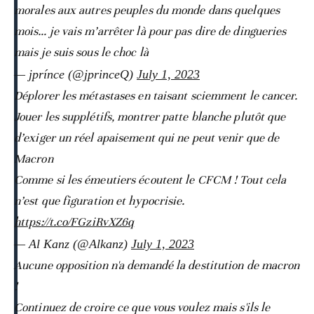
morales aux autres peuples du monde dans quelques
mois… je vais m’arrêter là pour pas dire de dingueries
mais je suis sous le choc là
— jprínce (@jprinceQ)
July 1, 2023
Déplorer les métastases en taisant sciemment le cancer.
Jouer les supplétifs, montrer patte blanche plutôt que
d’exiger un réel apaisement qui ne peut venir que de
Macron
Comme si les émeutiers écoutent le CFCM ! Tout cela
n’est que figuration et hypocrisie.
https://t.co/FGziRvXZ6q
— Al Kanz (@Alkanz)
July 1, 2023
Aucune opposition n'a demandé la destitution de macron
!
Continuez de croire ce que vous voulez mais s'ils le