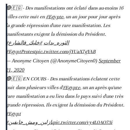
🔴🇪🇬 - Des manifestations ont éclaté dans au-moins 16
villes cette nuit en
#Egypte
, un an jour pour jour après
la grande répression d'une rare manifestation. Les
manifestants exigent la démission du Président.
#الثوره_بدات
#خليك_فالشارع
#EgyptProtest
pic.twitter.com/jYUaX7gYAB
— Anonyme Citoyen (@AnonymeCitoyen0)
September
21, 2020
🔴🇪🇬 EN COURS - Des manifestations éclatent cette
nuit dans plusieurs villes d'
#Egypte
, un an après qu'une
rare manifestation a eu lieu dans le pays suivi d'une très
grande répression. Ils exigent la démission du Président.
#Egypt
#نازلين_ومش_خايفين
pic.twitter.com/vy4L0AO73i