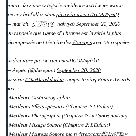
emmy dans une catégorie meilleure actrice je- watch
me cry bref allez stan.
pic.twitter.com/1veMtPqruQ
— mariah. ن🇻🇦 (@_nakyya)
September 21, 2020
On rappelle que Game of Thrones est la série la plus
récompensée de l’histoire des
#Emmys
avec 59 trophées
La dictature
pic.twitter.com/DOOM4gltk6
— Aegøn (@daeegon)
September 20, 2020
La série
#TheMandalorian
remporte cinq Emmy Awards
pour :
- Meilleure Cinématographie
- Meilleurs Effets spéciaux (Chapitre 2: L'Enfant)
- Meilleure Photographie (Chapitre 7: La Confrontation)
- Meilleur Mixage Sonore (Chapitre 2: L'Enfant)
- Meilleur Montage Sonore
pic.twitter.com/dfSLx9FEay