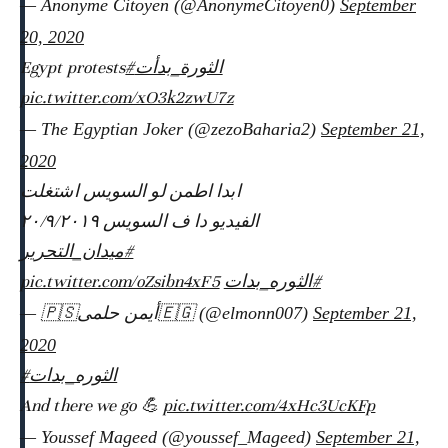
— Anonyme Citoyen (@AnonymeCitoyen0)
September
20, 2020
Egypt protests
#الثورة_بدأت
pic.twitter.com/xO3k2zwU7z
— The Egyptian Joker (@zezoBaharia2)
September 21,
2020
ابدا اطمن لو السويس اشتغلت
الفيديو دا ف السويس ٢٠/٩/٢٠١٩
#ميدان_التحرير
pic.twitter.com/oZsibn4xF5
#الثوره_بدات
— 🇵🇸أيمن حلمى🇪🇬 (@elmonn007)
September 21,
2020
#الثوره_بدات
And there we go 💪
pic.twitter.com/4xHc3UcKFp
— Youssef Mageed (@youssef_Mageed)
September 21,