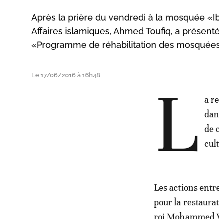
Après la prière du vendredi à la mosquée «I
Affaires islamiques, Ahmed Toufiq, a présen
«Programme de réhabilitation des mosquées
Le 17/06/2016 à 16h48
L
a re
dan
de 
cult
Les actions entr
pour la restaura
roi Mohammed VI 