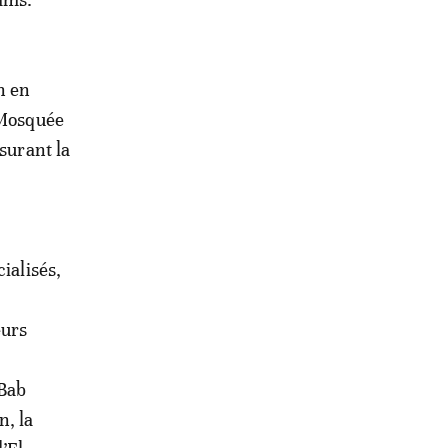
n en
 Mosquée
surant la
ialisés,
eurs
 Bab
n, la