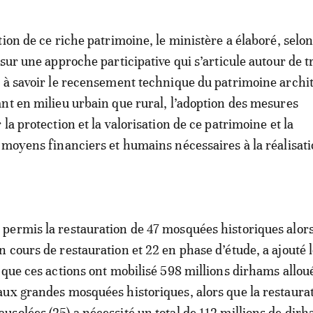
ion de ce riche patrimoine, le ministère a élaboré, selon
sur une approche participative qui s’articule autour de t
 à savoir le recensement technique du patrimoine archi
nt en milieu urbain que rural, l’adoption des mesures
la protection et la valorisation de ce patrimoine et la
 moyens financiers et humains nécessaires à la réalisat
ermis la restauration de 47 mosquées historiques alors
 cours de restauration et 22 en phase d’étude, a ajouté 
 que ces actions ont mobilisé 598 millions dirhams allou
ux grandes mosquées historiques, alors que la restaura
solées (25) a nécessité un total de 112 millions de dir