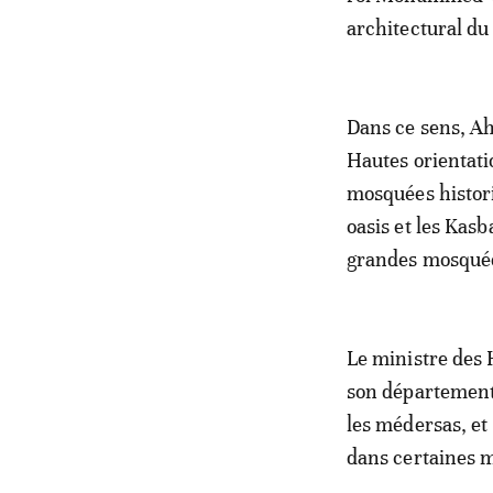
architectural d
Dans ce sens, Ah
Hautes orientat
mosquées histori
oasis et les Kas
grandes mosquée
Le ministre des H
son département
les médersas, et
dans certaines 