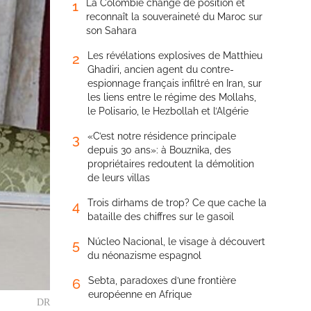
La Colombie change de position et
1
reconnaît la souveraineté du Maroc sur
son Sahara
Les révélations explosives de Matthieu
2
Ghadiri, ancien agent du contre-
espionnage français infiltré en Iran, sur
les liens entre le régime des Mollahs,
le Polisario, le Hezbollah et l’Algérie
«C’est notre résidence principale
3
depuis 30 ans»: à Bouznika, des
propriétaires redoutent la démolition
de leurs villas
Trois dirhams de trop? Ce que cache la
4
bataille des chiffres sur le gasoil
Núcleo Nacional, le visage à découvert
5
du néonazisme espagnol
Sebta, paradoxes d’une frontière
6
européenne en Afrique
DR