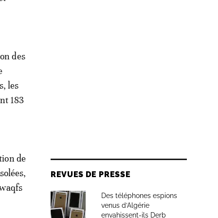
ion des
e
, les
ont 183
tion de
solées,
REVUES DE PRESSE
 waqfs
Des téléphones espions
venus d’Algérie
envahissent-ils Derb