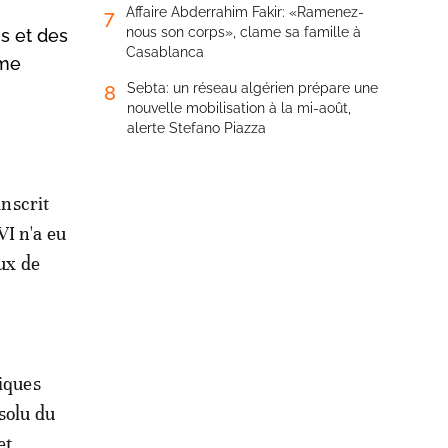
Affaire Abderrahim Fakir: «Ramenez-
7
nous son corps», clame sa famille à
s et des
Casablanca
ème
Sebta: un réseau algérien prépare une
8
nouvelle mobilisation à la mi-août,
alerte Stefano Piazza
inscrit
VI n'a eu
eux de
miques
solu du
et