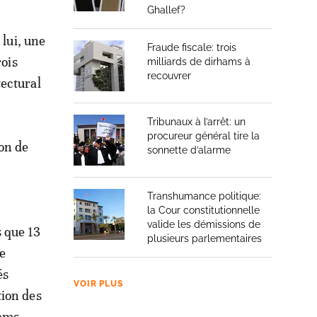
Ghallef?
 lui, une
Fraude fiscale: trois
rois
milliards de dirhams à
recouvrer
tectural
Tribunaux à l’arrêt: un
procureur général tire la
ion de
sonnette d’alarme
Transhumance politique:
la Cour constitutionnelle
valide les démissions de
 que 13
plusieurs parlementaires
le
és
VOIR PLUS
tion des
hams.