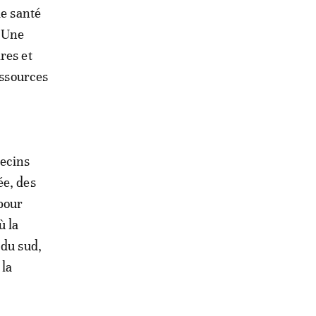
de santé
. Une
res et
essources
ecins
ée, des
pour
ù la
 du sud,
 la