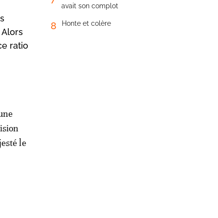
avait son complot
es
Honte et colère
8
 Alors
ce ratio
 une
ision
esté le