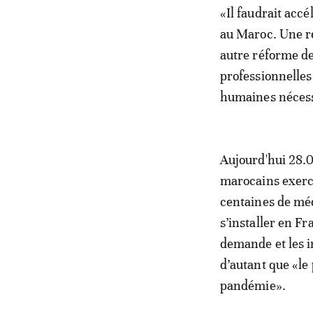
«Il faudrait acc
au Maroc. Une r
autre réforme de
professionnelles 
humaines nécess
Aujourd'hui 28.
marocains exerce
centaines de méd
s’installer en F
demande et les i
d’autant que «le
pandémie».