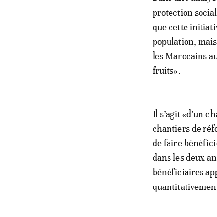
protection socia
que cette initiat
population, mais 
les Marocains au
fruits».
Il s’agit «d’un c
chantiers de réfo
de faire bénéfic
dans les deux an
bénéficiaires app
quantitativement