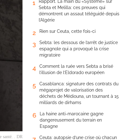
Rapport. La main du «Système» sur
1
Sebta et Melilla: ces preuves qui
démontrent un assaut téléguidé depuis
l’Algérie
Rien sur Ceuta, cette fois-ci
2
Sebta: les dessous de l’arrêt de justice
3
espagnole qui a provoqué la crise
migratoire
Comment la ruée vers Sebta a brisé
4
l’illusion de l’Eldorado européen
Casablanca: signature des contrats du
5
mégaprojet de valorisation des
déchets de Médiouna, un tournant à 15
milliards de dirhams
La haine anti-marocaine gagne
6
dangereusement du terrain en
Espagne
e santé. . DR
Ceuta: autopsie d’une crise où chacun
7