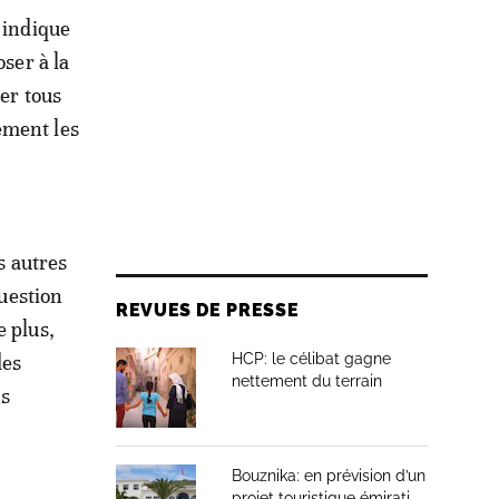
 indique
oser à la
per tous
ement les
s autres
question
REVUES DE PRESSE
e plus,
des
HCP: le célibat gagne
nettement du terrain
ns
Bouznika: en prévision d’un
projet touristique émirati,