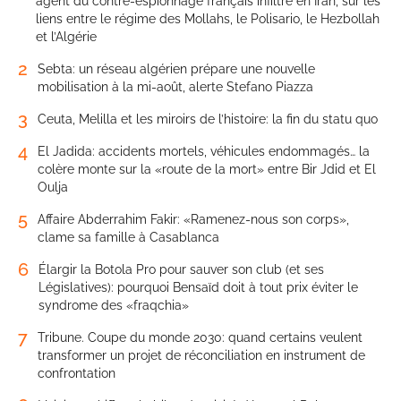
agent du contre-espionnage français infiltré en Iran, sur les
liens entre le régime des Mollahs, le Polisario, le Hezbollah
et l’Algérie
2
Sebta: un réseau algérien prépare une nouvelle
mobilisation à la mi-août, alerte Stefano Piazza
3
Ceuta, Melilla et les miroirs de l’histoire: la fin du statu quo
4
El Jadida: accidents mortels, véhicules endommagés… la
colère monte sur la «route de la mort» entre Bir Jdid et El
Oulja
5
Affaire Abderrahim Fakir: «Ramenez-nous son corps»,
clame sa famille à Casablanca
6
Élargir la Botola Pro pour sauver son club (et ses
Législatives): pourquoi Bensaïd doit à tout prix éviter le
syndrome des «fraqchia»
7
Tribune. Coupe du monde 2030: quand certains veulent
transformer un projet de réconciliation en instrument de
confrontation