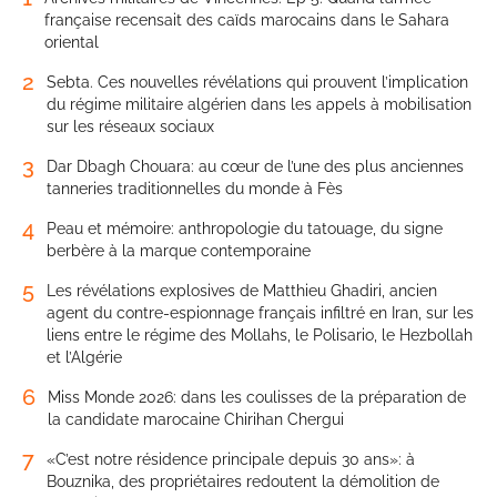
française recensait des caïds marocains dans le Sahara
oriental
2
Sebta. Ces nouvelles révélations qui prouvent l’implication
du régime militaire algérien dans les appels à mobilisation
sur les réseaux sociaux
3
Dar Dbagh Chouara: au cœur de l’une des plus anciennes
tanneries traditionnelles du monde à Fès
4
Peau et mémoire: anthropologie du tatouage, du signe
berbère à la marque contemporaine
5
Les révélations explosives de Matthieu Ghadiri, ancien
agent du contre-espionnage français infiltré en Iran, sur les
liens entre le régime des Mollahs, le Polisario, le Hezbollah
et l’Algérie
6
Miss Monde 2026: dans les coulisses de la préparation de
la candidate marocaine Chirihan Chergui
7
«C’est notre résidence principale depuis 30 ans»: à
Bouznika, des propriétaires redoutent la démolition de