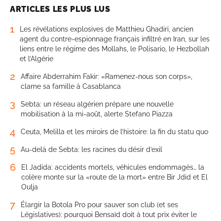
ARTICLES LES PLUS LUS
1
Les révélations explosives de Matthieu Ghadiri, ancien
agent du contre-espionnage français infiltré en Iran, sur les
liens entre le régime des Mollahs, le Polisario, le Hezbollah
et l’Algérie
2
Affaire Abderrahim Fakir: «Ramenez-nous son corps»,
clame sa famille à Casablanca
3
Sebta: un réseau algérien prépare une nouvelle
mobilisation à la mi-août, alerte Stefano Piazza
4
Ceuta, Melilla et les miroirs de l’histoire: la fin du statu quo
5
Au-delà de Sebta: les racines du désir d’exil
6
El Jadida: accidents mortels, véhicules endommagés… la
colère monte sur la «route de la mort» entre Bir Jdid et El
Oulja
7
Élargir la Botola Pro pour sauver son club (et ses
Législatives): pourquoi Bensaïd doit à tout prix éviter le