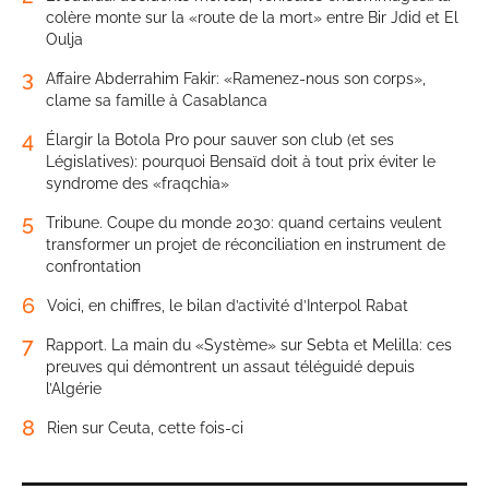
colère monte sur la «route de la mort» entre Bir Jdid et El
Oulja
3
Affaire Abderrahim Fakir: «Ramenez-nous son corps»,
clame sa famille à Casablanca
4
Élargir la Botola Pro pour sauver son club (et ses
Législatives): pourquoi Bensaïd doit à tout prix éviter le
syndrome des «fraqchia»
5
Tribune. Coupe du monde 2030: quand certains veulent
transformer un projet de réconciliation en instrument de
confrontation
6
Voici, en chiffres, le bilan d’activité d’Interpol Rabat
7
Rapport. La main du «Système» sur Sebta et Melilla: ces
preuves qui démontrent un assaut téléguidé depuis
l’Algérie
8
Rien sur Ceuta, cette fois-ci