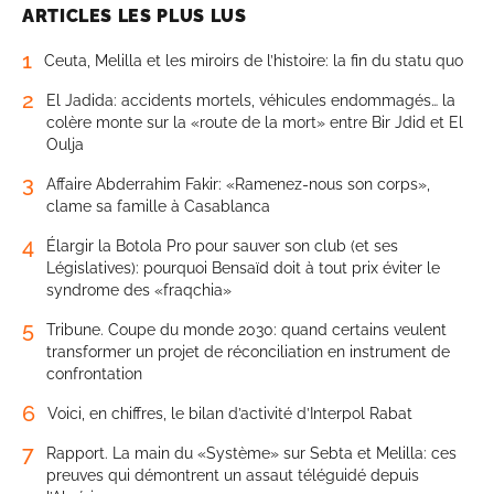
ARTICLES LES PLUS LUS
1
Ceuta, Melilla et les miroirs de l’histoire: la fin du statu quo
2
El Jadida: accidents mortels, véhicules endommagés… la
colère monte sur la «route de la mort» entre Bir Jdid et El
Oulja
3
Affaire Abderrahim Fakir: «Ramenez-nous son corps»,
clame sa famille à Casablanca
4
Élargir la Botola Pro pour sauver son club (et ses
Législatives): pourquoi Bensaïd doit à tout prix éviter le
syndrome des «fraqchia»
5
Tribune. Coupe du monde 2030: quand certains veulent
transformer un projet de réconciliation en instrument de
confrontation
6
Voici, en chiffres, le bilan d’activité d’Interpol Rabat
7
Rapport. La main du «Système» sur Sebta et Melilla: ces
preuves qui démontrent un assaut téléguidé depuis