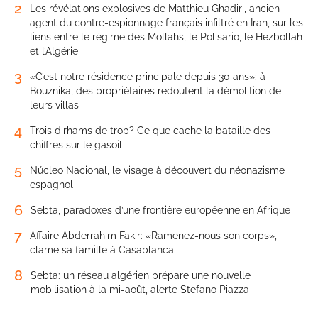
2
Les révélations explosives de Matthieu Ghadiri, ancien
agent du contre-espionnage français infiltré en Iran, sur les
liens entre le régime des Mollahs, le Polisario, le Hezbollah
et l’Algérie
3
«C’est notre résidence principale depuis 30 ans»: à
Bouznika, des propriétaires redoutent la démolition de
leurs villas
4
Trois dirhams de trop? Ce que cache la bataille des
chiffres sur le gasoil
5
Núcleo Nacional, le visage à découvert du néonazisme
espagnol
6
Sebta, paradoxes d’une frontière européenne en Afrique
7
Affaire Abderrahim Fakir: «Ramenez-nous son corps»,
clame sa famille à Casablanca
8
Sebta: un réseau algérien prépare une nouvelle
mobilisation à la mi-août, alerte Stefano Piazza