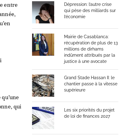
be entre
Dépression: l’autre crise
qui pèse des milliards sur
 année,
l’économie
qu’en
Mairie de Casablanca:
récupération de plus de 13
millions de dirhams
indûment attribués par la
i
justice à une avocate
Grand Stade Hassan II: le
chantier passe à la vitesse
supérieure
é qu’une
onne, qui
Les six priorités du projet
de loi de finances 2027