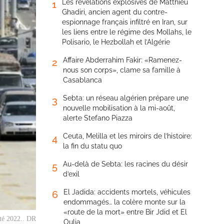
Les révélations explosives de Matthieu
1
Ghadiri, ancien agent du contre-
espionnage français infiltré en Iran, sur
les liens entre le régime des Mollahs, le
Polisario, le Hezbollah et l’Algérie
Affaire Abderrahim Fakir: «Ramenez-
2
nous son corps», clame sa famille à
Casablanca
Sebta: un réseau algérien prépare une
3
nouvelle mobilisation à la mi-août,
alerte Stefano Piazza
Ceuta, Melilla et les miroirs de l’histoire:
4
la fin du statu quo
Au-delà de Sebta: les racines du désir
5
d’exil
El Jadida: accidents mortels, véhicules
6
endommagés… la colère monte sur la
«route de la mort» entre Bir Jdid et El
été 2022.. DR
Oulja