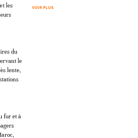
et les
VOIR PLUS
ieurs
aires du
servant le
ès lente,
stations
u fur et à
sagers
Maroc,