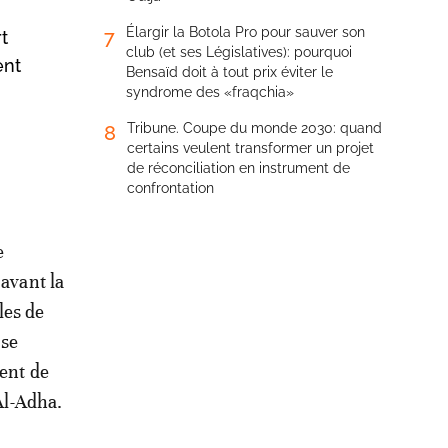
Élargir la Botola Pro pour sauver son
7
t
club (et ses Législatives): pourquoi
ent
Bensaïd doit à tout prix éviter le
syndrome des «fraqchia»
Tribune. Coupe du monde 2030: quand
8
certains veulent transformer un projet
de réconciliation en instrument de
confrontation
e
avant la
les de
 se
ent de
 Al-Adha.