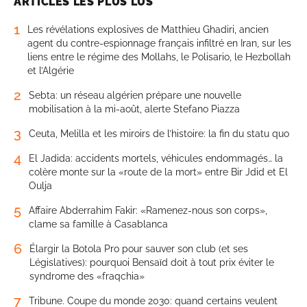
ARTICLES LES PLUS LUS
1
Les révélations explosives de Matthieu Ghadiri, ancien
agent du contre-espionnage français infiltré en Iran, sur les
liens entre le régime des Mollahs, le Polisario, le Hezbollah
et l’Algérie
2
Sebta: un réseau algérien prépare une nouvelle
mobilisation à la mi-août, alerte Stefano Piazza
3
Ceuta, Melilla et les miroirs de l’histoire: la fin du statu quo
4
El Jadida: accidents mortels, véhicules endommagés… la
colère monte sur la «route de la mort» entre Bir Jdid et El
Oulja
5
Affaire Abderrahim Fakir: «Ramenez-nous son corps»,
clame sa famille à Casablanca
6
Élargir la Botola Pro pour sauver son club (et ses
Législatives): pourquoi Bensaïd doit à tout prix éviter le
syndrome des «fraqchia»
7
Tribune. Coupe du monde 2030: quand certains veulent