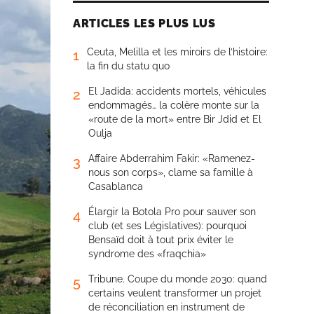
ARTICLES LES PLUS LUS
Ceuta, Melilla et les miroirs de l’histoire:
1
la fin du statu quo
El Jadida: accidents mortels, véhicules
2
endommagés… la colère monte sur la
«route de la mort» entre Bir Jdid et El
Oulja
Affaire Abderrahim Fakir: «Ramenez-
3
nous son corps», clame sa famille à
Casablanca
Élargir la Botola Pro pour sauver son
4
club (et ses Législatives): pourquoi
Bensaïd doit à tout prix éviter le
syndrome des «fraqchia»
Tribune. Coupe du monde 2030: quand
5
certains veulent transformer un projet
de réconciliation en instrument de