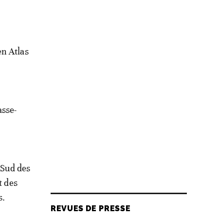
en Atlas
asse-
 Sud des
t des
s.
REVUES DE PRESSE