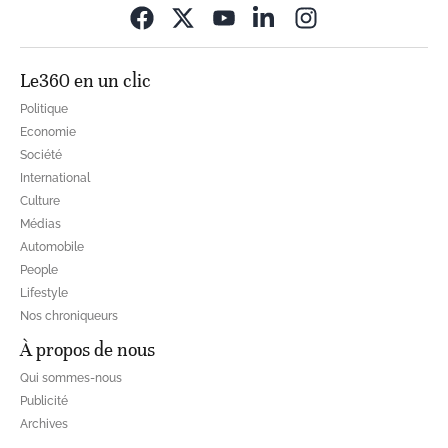
Opens in new wi
Le360 en un clic
Politique
Economie
Société
International
Culture
Médias
Automobile
People
Lifestyle
Nos chroniqueurs
À propos de nous
Qui sommes-nous
Publicité
Archives