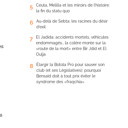
Ceuta, Melilla et les miroirs de l’histoire:
5
la fin du statu quo
Au-delà de Sebta: les racines du désir
6
d’exil
El Jadida: accidents mortels, véhicules
7
endommagés… la colère monte sur la
es
«route de la mort» entre Bir Jdid et El
Oulja
Élargir la Botola Pro pour sauver son
8
club (et ses Législatives): pourquoi
Bensaïd doit à tout prix éviter le
syndrome des «fraqchia»
rs