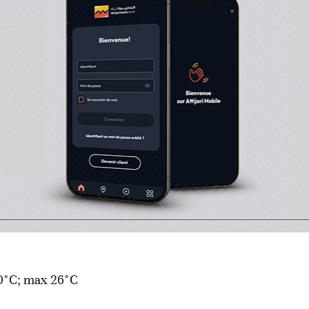
ratures minimales et maximales prévues pour le mardi 1
C; max 33°C
0°C; max 31°C
 19°C; max 27°C
0°C; max 26°C