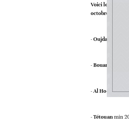
Voici les tempé
octobre 2024:
-
Oujda
min 18°
-
Bouarfa
min 2
-
Al Hoceima
min
-
Tétouan
min 2