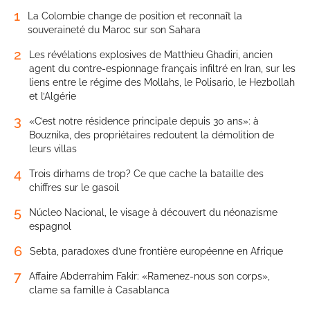
1
La Colombie change de position et reconnaît la
souveraineté du Maroc sur son Sahara
2
Les révélations explosives de Matthieu Ghadiri, ancien
agent du contre-espionnage français infiltré en Iran, sur les
liens entre le régime des Mollahs, le Polisario, le Hezbollah
et l’Algérie
3
«C’est notre résidence principale depuis 30 ans»: à
Bouznika, des propriétaires redoutent la démolition de
leurs villas
4
Trois dirhams de trop? Ce que cache la bataille des
chiffres sur le gasoil
5
Núcleo Nacional, le visage à découvert du néonazisme
espagnol
6
Sebta, paradoxes d’une frontière européenne en Afrique
7
Affaire Abderrahim Fakir: «Ramenez-nous son corps»,
clame sa famille à Casablanca