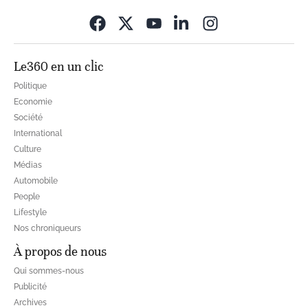
Opens in new wi
Le360 en un clic
Politique
Economie
Société
International
Culture
Médias
Automobile
People
Lifestyle
Nos chroniqueurs
À propos de nous
Qui sommes-nous
Publicité
Archives