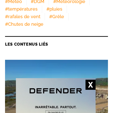
#
Météo
#
DGM
#
Météorologie
#
températures
#
pluies
#
rafales de vent
#
Grêle
#
Chutes de neige
LES CONTENUS LIÉS