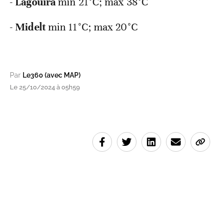
-
Lagouira
min 21°C; max 38°C
-
Midelt
min 11°C; max 20°C
Par
Le360 (avec MAP)
Le 25/10/2024 à 05h59