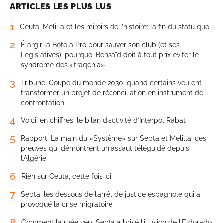
ARTICLES LES PLUS LUS
1
Ceuta, Melilla et les miroirs de l’histoire: la fin du statu quo
2
Élargir la Botola Pro pour sauver son club (et ses
Législatives): pourquoi Bensaïd doit à tout prix éviter le
syndrome des «fraqchia»
3
Tribune. Coupe du monde 2030: quand certains veulent
transformer un projet de réconciliation en instrument de
confrontation
4
Voici, en chiffres, le bilan d’activité d’Interpol Rabat
5
Rapport. La main du «Système» sur Sebta et Melilla: ces
preuves qui démontrent un assaut téléguidé depuis
l’Algérie
6
Rien sur Ceuta, cette fois-ci
7
Sebta: les dessous de l’arrêt de justice espagnole qui a
provoqué la crise migratoire
8
Comment la ruée vers Sebta a brisé l’illusion de l’Eldorado