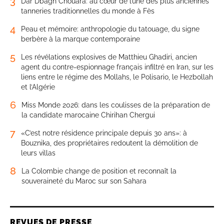
3
Dar Dbagh Chouara: au cœur de l’une des plus anciennes
tanneries traditionnelles du monde à Fès
4
Peau et mémoire: anthropologie du tatouage, du signe
berbère à la marque contemporaine
5
Les révélations explosives de Matthieu Ghadiri, ancien
agent du contre-espionnage français infiltré en Iran, sur les
liens entre le régime des Mollahs, le Polisario, le Hezbollah
et l’Algérie
6
Miss Monde 2026: dans les coulisses de la préparation de
la candidate marocaine Chirihan Chergui
7
«C’est notre résidence principale depuis 30 ans»: à
Bouznika, des propriétaires redoutent la démolition de
leurs villas
8
La Colombie change de position et reconnaît la
souveraineté du Maroc sur son Sahara
REVUES DE PRESSE