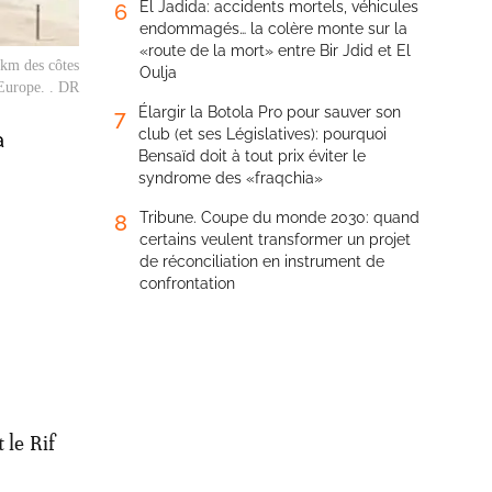
El Jadida: accidents mortels, véhicules
6
endommagés… la colère monte sur la
«route de la mort» entre Bir Jdid et El
 km des côtes
Oulja
'Europe. . DR
Élargir la Botola Pro pour sauver son
7
club (et ses Législatives): pourquoi
a
Bensaïd doit à tout prix éviter le
syndrome des «fraqchia»
Tribune. Coupe du monde 2030: quand
8
certains veulent transformer un projet
de réconciliation en instrument de
confrontation
 le Rif