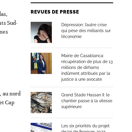
REVUES DE PRESSE
las,
nts Sud-
Dépression: l’autre crise
ines
qui pèse des milliards sur
l’économie
Mairie de Casablanca:
récupération de plus de 13
millions de dirhams
indûment attribués par la
justice à une avocate
t, au nord
Grand Stade Hassan II: le
chantier passe à la vitesse
 et Cap
supérieure
Les six priorités du projet
de loi de finances 2027