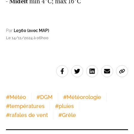
-
Midelt
min 4°C; max 16°C
Par
Le360 (avec MAP)
Le 14/11/2024 à 06h00
#
Météo
#
DGM
#
Météorologie
#
températures
#
pluies
#
rafales de vent
#
Grêle