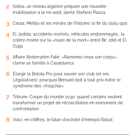
2
Sebta: un réseau algérien prépare une nouvelle
mobilisation à la mi-août, alerte Stefano Piazza
3
Ceuta, Melilla et les miroirs de l’histoire: la fin du statu quo
4
El Jadida: accidents mortels, véhicules endommagés… la
colère monte sur la «route de la mort» entre Bir Jdid et El
Oulja
5
Affaire Abderrahim Fakir: «Ramenez-nous son corps»,
clame sa famille à Casablanca
6
Élargir la Botola Pro pour sauver son club (et ses
Législatives): pourquoi Bensaïd doit à tout prix éviter le
syndrome des «fraqchia»
7
Tribune. Coupe du monde 2030: quand certains veulent
transformer un projet de réconciliation en instrument de
confrontation
8
Voici, en chiffres, le bilan d’activité d’Interpol Rabat