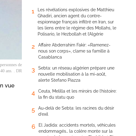
Les révélations explosives de Matthieu
1
Ghadiri, ancien agent du contre-
espionnage français infiltré en Iran, sur
les liens entre le régime des Mollahs, le
Polisario, le Hezbollah et l’Algérie
Affaire Abderrahim Fakir: «Ramenez-
2
nous son corps», clame sa famille à
Casablanca
 personnes de
Sebta: un réseau algérien prépare une
3
 40 ans. . DR
nouvelle mobilisation à la mi-août,
alerte Stefano Piazza
en vue
Ceuta, Melilla et les miroirs de l’histoire:
4
la fin du statu quo
Au-delà de Sebta: les racines du désir
5
d’exil
El Jadida: accidents mortels, véhicules
6
endommagés… la colère monte sur la