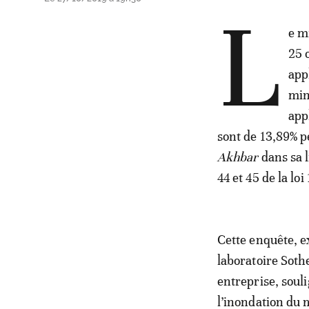
L
e m
25 
app
min
app
sont de 13,89% p
Akhbar
dans sa l
44 et 45 de la l
Cette enquête, ex
laboratoire Soth
entreprise, souli
l’inondation du 