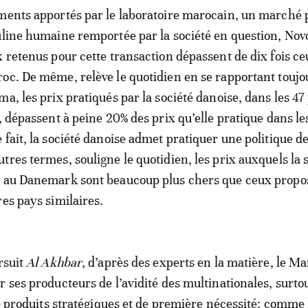
ments apportés par le laboratoire marocain, un marché 
uline humaine remportée par la société en question, Nov
x retenus pour cette transaction dépassent de dix fois c
oc. De même, relève le quotidien en se rapportant toujo
a, les prix pratiqués par la société danoise, dans les 47
e, dépassent à peine 20% des prix qu’elle pratique dans le
 fait, la société danoise admet pratiquer une politique d
tres termes, souligne le quotidien, les prix auxquels la 
t au Danemark sont beaucoup plus chers que ceux propo
res pays similaires.
rsuit
Al Akhbar
, d’après des experts en la matière, le Ma
r ses producteurs de l’avidité des multinationales, surto
de produits stratégiques et de première nécessité; comme 