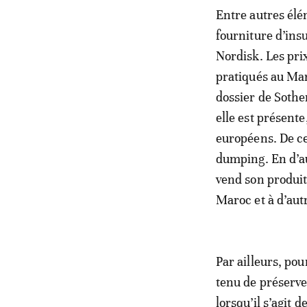
Entre autres élé
fourniture d’ins
Nordisk. Les pri
pratiqués au Mar
dossier de Sothem
elle est présent
européens. De ce
dumping. En d’au
vend son produi
Maroc et à d’aut
Par ailleurs, pou
tenu de préserve
lorsqu’il s’agit 