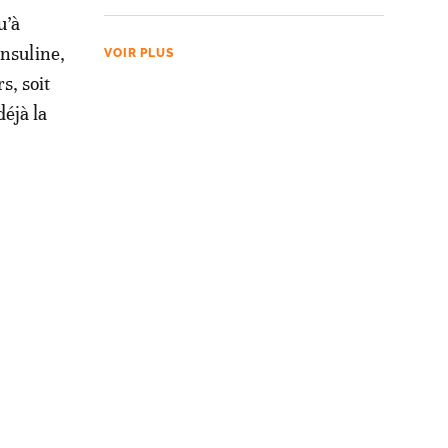
u’à
insuline,
VOIR PLUS
s, soit
déjà la