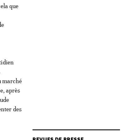
cela que
de
tidien
s
du marché
re, après
tude
enter des
REVUES DE PRESSE