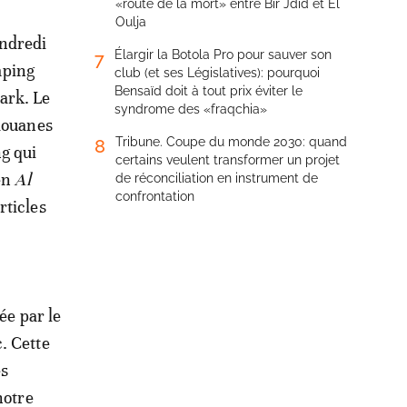
«route de la mort» entre Bir Jdid et El
Oulja
endredi
Élargir la Botola Pro pour sauver son
7
mping
club (et ses Législatives): pourquoi
Bensaïd doit à tout prix éviter le
ark. Le
syndrome des «fraqchia»
 douanes
Tribune. Coupe du monde 2030: quand
8
g qui
certains veulent transformer un projet
ien
Al
de réconciliation en instrument de
confrontation
rticles
ée par le
. Cette
ès
notre