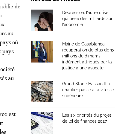
public de
Dépression: l’autre crise
o
qui pèse des milliards sur
eux
l’économie
urs au
 pays où
Mairie de Casablanca:
récupération de plus de 13
s pays
millions de dirhams
e
indûment attribués par la
justice à une avocate
société
sés au
Grand Stade Hassan II: le
chantier passe à la vitesse
supérieure
roc est
Les six priorités du projet
de loi de finances 2027
ut
les