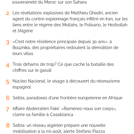
souveraineté du Maroc sur son Sahara
2
Les révélations explosives de Matthieu Ghadiri, ancien
agent du contre-espionnage français infiltré en Iran, sur les
liens entre le régime des Mollahs, le Polisario, le Hezbollah
et l’Algérie
3
«C’est notre résidence principale depuis 30 ans»: à
Bouznika, des propriétaires redoutent la démolition de
leurs villas
4
Trois dirhams de trop? Ce que cache la bataille des
chiffres sur le gasoil
5
Núcleo Nacional, le visage à découvert du néonazisme
espagnol
6
Sebta, paradoxes d’une frontière européenne en Afrique
7
Affaire Abderrahim Fakir: «Ramenez-nous son corps»,
clame sa famille à Casablanca
8
Sebta: un réseau algérien prépare une nouvelle
mobilisation à la mi-août, alerte Stefano Piazza