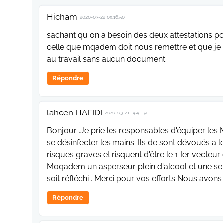
Hicham
2020-03-22 00:16:50
sachant qu on a besoin des deux attestations po
celle que mqadem doit nous remettre et que je 
au travail sans aucun document.
Répondre
lahcen HAFIDI
2020-03-21 14:41:19
Bonjour .Je prie les responsables d'équiper les
se désinfecter les mains .Ils de sont dévoués a l
risques graves et risquent d'être le 1 Ier vecteu
Moqadem un asperseur plein d'alcool et une servi
soit réfléchi . Merci pour vos efforts Nous avo
Répondre