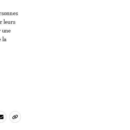
ersonnes
r leurs
r une
 la