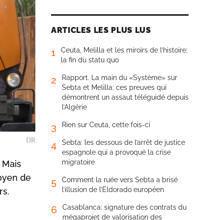
ARTICLES LES PLUS LUS
Ceuta, Melilla et les miroirs de l’histoire:
1
la fin du statu quo
Rapport. La main du «Système» sur
2
Sebta et Melilla: ces preuves qui
démontrent un assaut téléguidé depuis
l’Algérie
Rien sur Ceuta, cette fois-ci
3
DR
Sebta: les dessous de l’arrêt de justice
4
espagnole qui a provoqué la crise
migratoire
. Mais
moyen de
Comment la ruée vers Sebta a brisé
5
l’illusion de l’Eldorado européen
rs.
Casablanca: signature des contrats du
6
mégaprojet de valorisation des