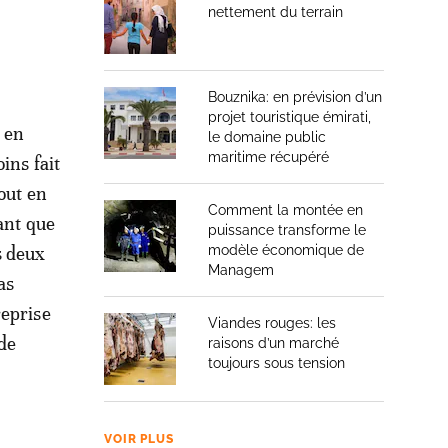
nettement du terrain
Bouznika: en prévision d’un
projet touristique émirati,
t en
le domaine public
maritime récupéré
ins fait
out en
Comment la montée en
ant que
puissance transforme le
modèle économique de
s deux
Managem
as
reprise
Viandes rouges: les
 de
raisons d’un marché
toujours sous tension
VOIR PLUS