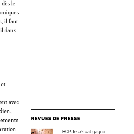
 dès le
nomiques
 il faut
il dans
 et
ment avec
dien,
REVUES DE PRESSE
acements
aration
HCP: le célibat gagne