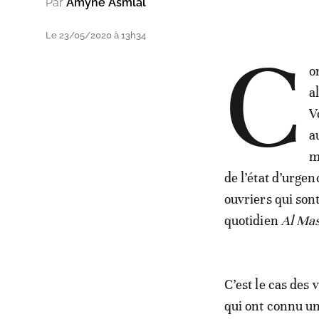
Par
Amyne Asmlal
Le 23/05/2020 à 13h34
C
o
a
V
a
m
de l’état d’urgen
ouvriers qui son
quotidien
Al Ma
C’est le cas des
qui ont connu u