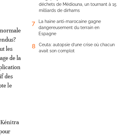
déchets de Médiouna, un tournant à 15
milliards de dirhams
La haine anti-marocaine gagne
7
dangereusement du terrain en
 normale
Espagne
pendus?
Ceuta: autopsie d’une crise où chacun
8
ut les
avait son complot
age de la
plication
if des
te le
 Kénitra
 pour