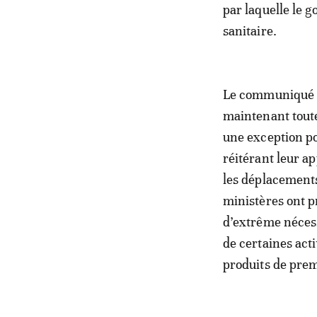
par laquelle le 
sanitaire.
Le communiqué co
maintenant toutes
une exception po
réitérant leur a
les déplacements
ministères ont p
d’extrême nécess
de certaines act
produits de prem