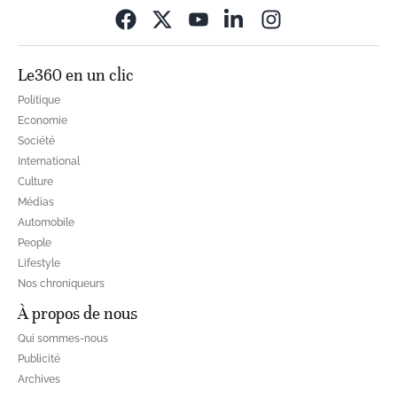
Opens in new wi
Le360 en un clic
Politique
Economie
Société
International
Culture
Médias
Automobile
People
Lifestyle
Nos chroniqueurs
À propos de nous
Qui sommes-nous
Publicité
Archives