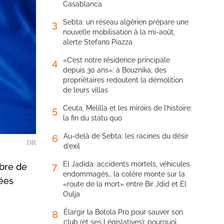
Casablanca
Sebta: un réseau algérien prépare une
3
nouvelle mobilisation à la mi-août,
alerte Stefano Piazza
«C’est notre résidence principale
4
depuis 30 ans»: à Bouznika, des
propriétaires redoutent la démolition
de leurs villas
Ceuta, Melilla et les miroirs de l’histoire:
5
la fin du statu quo
Au-delà de Sebta: les racines du désir
6
DR
d’exil
El Jadida: accidents mortels, véhicules
7
mbre de
endommagés… la colère monte sur la
iées
«route de la mort» entre Bir Jdid et El
Oulja
Élargir la Botola Pro pour sauver son
8
club (et ses Législatives): pourquoi