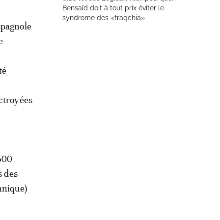
Bensaïd doit à tout prix éviter le
syndrome des «fraqchia»
espagnole
e
té
octroyées
.500
s des
nnique)