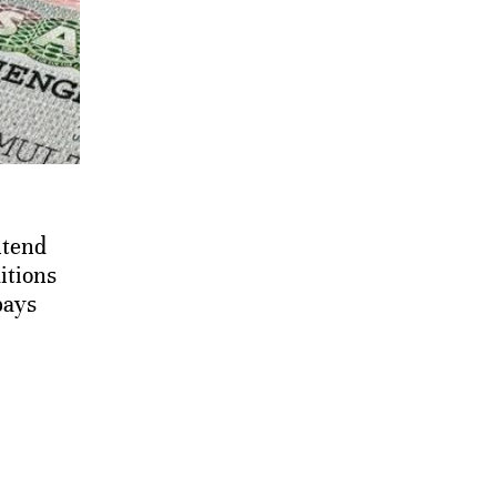
ntend
itions
pays