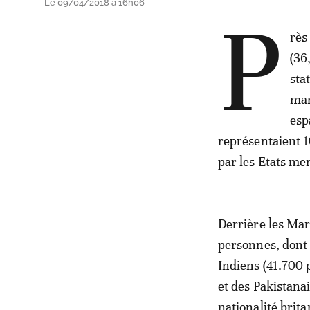
Le 09/04/2018 à 16h06
P
rès
(36
sta
mar
esp
représentaient 1
par les Etats me
Derrière les Mar
personnes, dont 9
Indiens (41.700 
et des Pakistanai
nationalité brita