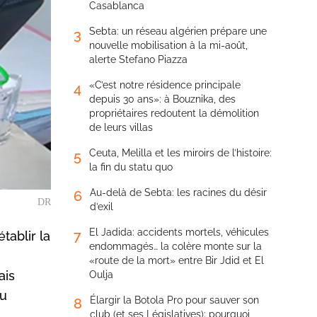
Casablanca
Sebta: un réseau algérien prépare une
3
nouvelle mobilisation à la mi-août,
alerte Stefano Piazza
«C’est notre résidence principale
4
depuis 30 ans»: à Bouznika, des
propriétaires redoutent la démolition
de leurs villas
Ceuta, Melilla et les miroirs de l’histoire:
5
la fin du statu quo
Au-delà de Sebta: les racines du désir
6
DR
d’exil
El Jadida: accidents mortels, véhicules
7
tablir la
endommagés… la colère monte sur la
«route de la mort» entre Bir Jdid et El
ais
Oulja
du
Élargir la Botola Pro pour sauver son
8
club (et ses Législatives): pourquoi