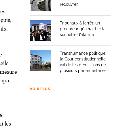
recouvrer
les
epuis,
Tribunaux à l’arrêt: un
ifs.
procureur général tire la
sonnette d’alarme
Transhumance politique:
e
la Cour constitutionnelle
eils
valide les démissions de
plusieurs parlementaires
 mesure
e qui
VOIR PLUS
e
t les