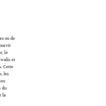
es ou de
ourrit
r, le
walis et
. Cette
, les
ves
n du
 la