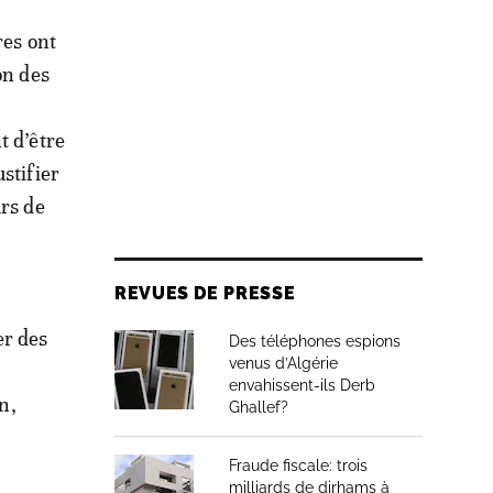
res ont
on des
s
t d’être
stifier
urs de
REVUES DE PRESSE
er des
Des téléphones espions
venus d’Algérie
envahissent-ils Derb
n,
Ghallef?
Fraude fiscale: trois
milliards de dirhams à