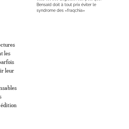
Bensaïd doit à tout prix éviter le
syndrome des «fraqchia»
ectures
t les
parfois
ir leur
onsables
s
édition