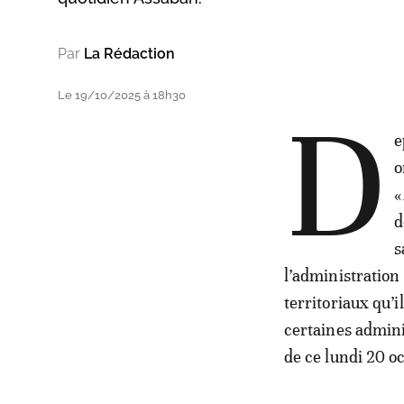
Par
La Rédaction
Le 19/10/2025 à 18h30
D
e
o
«
d
s
l’administration
territoriaux qu’i
certaines admini
de ce lundi 20 o