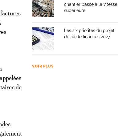
chantier passe à la vitesse
supérieure
 factures
s
Les six priorités du projet
res
de loi de finances 2027
VOIR PLUS
a
 appelées
taires de
andes
également