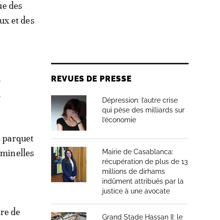
ue des
ux et des
s
REVUES DE PRESSE
.
Dépression: l’autre crise
qui pèse des milliards sur
l’économie
e parquet
iminelles
Mairie de Casablanca:
récupération de plus de 13
millions de dirhams
indûment attribués par la
justice à une avocate
ire de
Grand Stade Hassan II: le