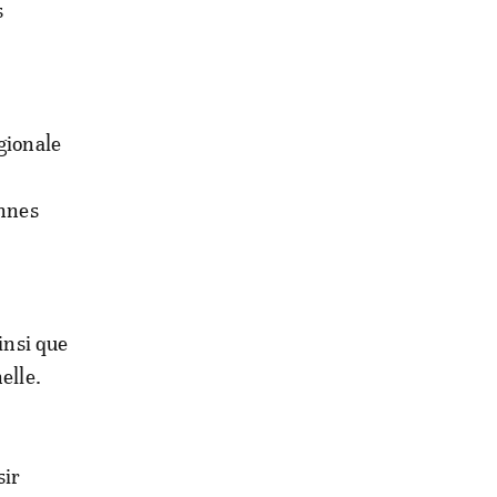
s
gionale
onnes
insi que
elle.
sir