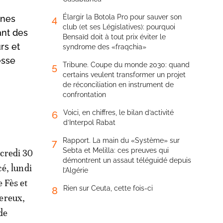
Élargir la Botola Pro pour sauver son
nnes
4
club (et ses Législatives): pourquoi
ant des
Bensaïd doit à tout prix éviter le
rs et
syndrome des «fraqchia»
esse
Tribune. Coupe du monde 2030: quand
5
certains veulent transformer un projet
de réconciliation en instrument de
confrontation
Voici, en chiffres, le bilan d’activité
6
d’Interpol Rabat
Rapport. La main du «Système» sur
7
Sebta et Melilla: ces preuves qui
rcredi 30
démontrent un assaut téléguidé depuis
cé, lundi
l’Algérie
 Fès et
Rien sur Ceuta, cette fois-ci
8
ereux,
 de