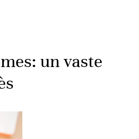
ômes: un vaste
ès