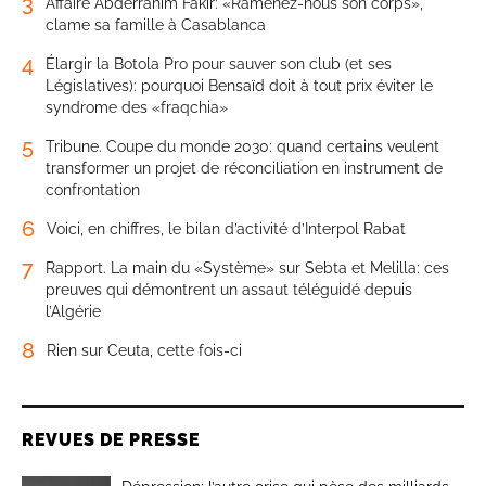
3
Affaire Abderrahim Fakir: «Ramenez-nous son corps»,
clame sa famille à Casablanca
4
Élargir la Botola Pro pour sauver son club (et ses
Législatives): pourquoi Bensaïd doit à tout prix éviter le
syndrome des «fraqchia»
5
Tribune. Coupe du monde 2030: quand certains veulent
transformer un projet de réconciliation en instrument de
confrontation
6
Voici, en chiffres, le bilan d’activité d’Interpol Rabat
7
Rapport. La main du «Système» sur Sebta et Melilla: ces
preuves qui démontrent un assaut téléguidé depuis
l’Algérie
8
Rien sur Ceuta, cette fois-ci
REVUES DE PRESSE