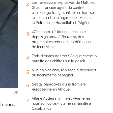
Les révélations explosives de Matthieu
2
Ghadiri, ancien agent du contre-
espionnage français infiltré en Iran, sur
les liens entre le régime des Mollahs,
le Polisario, le Hezbollah et l’Algérie
«C’est notre résidence principale
3
depuis 30 ans»: à Bouznika, des
propriétaires redoutent la démolition
de leurs villas
Trois dirhams de trop? Ce que cache la
4
bataille des chiffres sur le gasoil
Núcleo Nacional, le visage à découvert
5
du néonazisme espagnol
Sebta, paradoxes d’une frontière
6
européenne en Afrique
DR
Affaire Abderrahim Fakir: «Ramenez-
7
nous son corps», clame sa famille à
tribunal
Casablanca