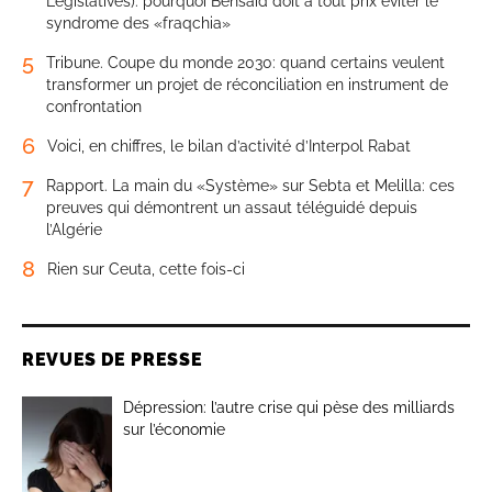
Législatives): pourquoi Bensaïd doit à tout prix éviter le
syndrome des «fraqchia»
5
Tribune. Coupe du monde 2030: quand certains veulent
transformer un projet de réconciliation en instrument de
confrontation
6
Voici, en chiffres, le bilan d’activité d’Interpol Rabat
7
Rapport. La main du «Système» sur Sebta et Melilla: ces
preuves qui démontrent un assaut téléguidé depuis
l’Algérie
8
Rien sur Ceuta, cette fois-ci
REVUES DE PRESSE
Dépression: l’autre crise qui pèse des milliards
sur l’économie