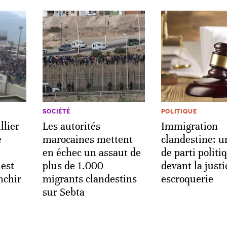
SOCIÉTÉ
POLITIQUE
llier
Les autorités
Immigration
e
marocaines mettent
clandestine: u
en échec un assaut de
de parti politi
uest
plus de 1.000
devant la just
nchir
migrants clandestins
escroquerie
sur Sebta