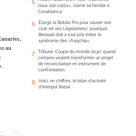
5
nous son corps», clame sa famille à
Casablanca
Élargir la Botola Pro pour sauver son
6
club (et ses Législatives): pourquoi
Bensaïd doit à tout prix éviter le
Canaries,
syndrome des «fraqchia»
es au
Tribune. Coupe du monde 2030: quand
7
s
certains veulent transformer un projet
de réconciliation en instrument de
e.
confrontation
Voici, en chiffres, le bilan d’activité
8
d’Interpol Rabat