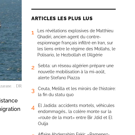
ARTICLES LES PLUS LUS
Les révélations explosives de Matthieu
1
Ghadiri, ancien agent du contre-
espionnage français infiltré en Iran, sur
les liens entre le régime des Mollahs, le
Polisario, le Hezbollah et l’Algérie
Sebta: un réseau algérien prépare une
2
nouvelle mobilisation à la mi-août,
alerte Stefano Piazza
nzarane. . DR
Ceuta, Melilla et les miroirs de l’histoire:
3
la fin du statu quo
istance
El Jadida: accidents mortels, véhicules
4
igration
endommagés… la colère monte sur la
«route de la mort» entre Bir Jdid et El
Oulja
Affaire Abderrahim Fakir: «Ramenez-