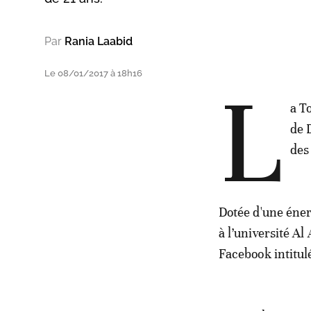
Par
Rania Laabid
Le 08/01/2017 à 18h16
L
a T
de 
des
Dotée d'une éner
à l’université A
Facebook intitu