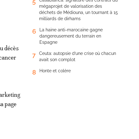
Casablanca: signature des contrats du
5
mégaprojet de valorisation des
déchets de Médiouna, un tournant à 15
milliards de dirhams
La haine anti-marocaine gagne
6
dangereusement du terrain en
Espagne
du décès
Ceuta: autopsie d’une crise où chacun
7
 cancer
avait son complot
Honte et colère
8
marketing
sa page